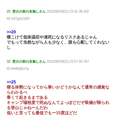
25:
焚火の前の名無しさん
2022/08/28(日) 23:42:38.432
ID:X4YgSZ3Z0
>>20
寝こけて低体温症や凍死になるリスクあるじゃん
でもって当然ながら人も少なく、誰も心配してくれない
し
32:
焚火の前の名無しさん
2022/08/28(日) 23:57:55.767
ID:thHNQKcFp
>>25
寝る体勢になってから寒いかどうかなんて通常の感覚な
らわかるべ
寒くて起きるまである
キャンプ場程度で死ぬなんてよっぽどだぞ装備が限られ
る登山じゃねーんだわ
低いと言っても最低でもー15度ほどだ