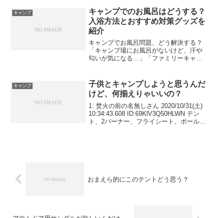
い味方。でも、いざ選ぼうとすると、素
材やサイズ、種類がいろいろあって迷っ
キャンプでのお風呂はどうする？
キャンプ
てしまいますよね。この記...
入浴方法とおすすめ対策グッズを
紹介
キャンプでお風呂問題、どう解決する？
「キャンプ場にお風呂がないけど、汗や
匂いが気になる…」「ファミリーキャン
プで子どもをどうやってお風呂に入れれ
ばいいんだろう？」キャンプ初心者から
ベテランまで、誰もが一度はぶつかる
子供とキャンプしようと思うんだ
キャンプ
「お風呂問題」。とくに夏場...
けど、何揃えりゃいいの？
1: 焚火の前の名無しさん 2020/10/31(土)
10:34:43.608 ID:69KlV3Q50HLWN テン
ト、2バーナー、フライシート、ポール、
テーブル 寝袋、クッカー、銀マット、食
器、あと何がいるの？ テントって一万く
らいの...
おまえら的にこのテントどう思う？