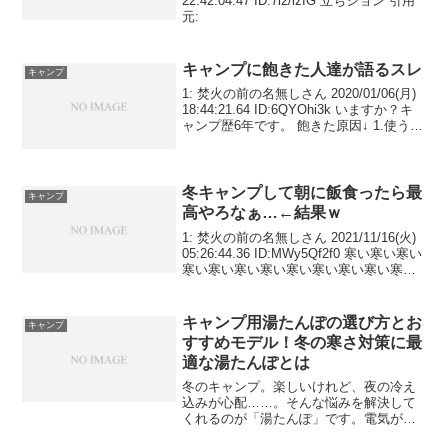
22:42:04.47 ID:7l2/izIG 立ちション 引用
元:
キャンプに飽きた人達が語るスレ
キャンプ
1: 焚火の前の名無しさん 2020/01/06(月)
18:44:21.64 ID:6QYOhi3k いますか？キ
ャンプ歴6年です。 飽きた原因↓ 1.使う道
具や行く場所など、キャンプスタイルが
固定化してしまった。 2.キャンプブーム
でど...
冬キャンプして朝に飯食ったら最
キャンプ
高やろなぁ…←結果ｗ
1: 焚火の前の名無しさん 2021/11/16(火)
05:26:44.36 ID:MWy5Qf2f0 寒い寒い寒い
寒い寒い寒い寒い寒い寒い寒い寒い寒い
寒い寒い寒い寒い寒い寒い寒い寒い寒い
寒い寒い寒い寒い寒い寒い寒い寒い寒い
寒い寒い寒い寒...
キャンプ用湯たんぽの選び方とお
キャンプ
すすめモデル！冬の寒さ対策に最
適な湯たんぽとは
冬のキャンプ。楽しいけれど、夜の冷え
込みが心配……。そんな悩みを解決して
くれるのが「湯たんぽ」です。電気がな
くても使える湯たんぽは、キャンプの強