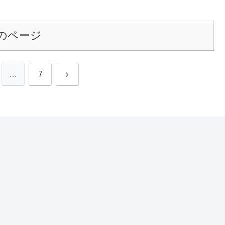
のページ
次
…
7
へ