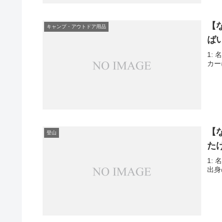
【
キャンプ・アウトドア用品
ば
1: 
カー
【
登山
た
1: 
出身