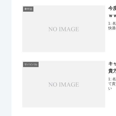
今
車中泊
ｗ
1: 
快適
キ
サバイバル
貴
1: 
て貴
い