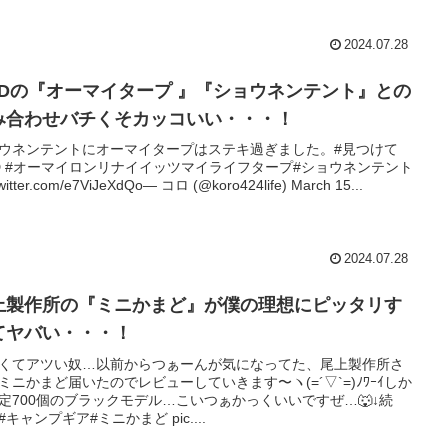
2024.07.28
ODの『オーマイタープ 』『ショウネンテント』との
み合わせバチくそカッコいい・・・！
ウネンテントにオーマイタープはステキ過ぎました。#見つけて
D #オーマイロンリナイイッツマイライフタープ#ショウネンテント
twitter.com/e7ViJeXdQo— コロ (@koro424life) March 15...
2024.07.28
上製作所の『ミニかまど』が僕の理想にピッタリす
てヤバい・・・！
くてアツい奴…以前からつぁーんが気になってた、尾上製作所さ
ミニかまど届いたのでレビューしていきます〜ヽ(=´▽`=)ﾉﾜｰｲしか
定700個のブラックモデル…こいつぁかっくいいですぜ…🐺↓続
#キャンプギア#ミニかまど pic....