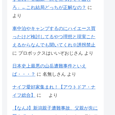
ろ」←これ結局どっちが正解なの？
に
より
車中泊やキャンプするのにハイエース買
ったけど検討してるやつ理想と現実こた
えるからなんでも聞いてくれ※誘拐禁止
に
プロボックスはいいぞおじさん
より
日本史上最悪の山岳遭難事件といえ
ば・・・？
に
名無しさん
より
ナイフ愛好家集まれ！【アウトドア・ナ
イフ総合】
に
より
【なんJ】新潟親子遭難事故、父親が先に