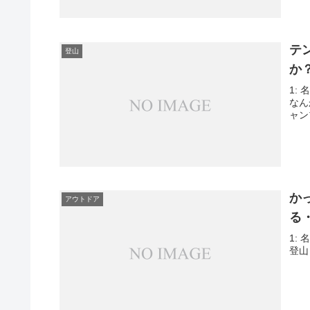
テ
登山
か
1: 
なん
ャン
か
アウトドア
る
1: 
登山