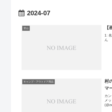
2024-07
【
登山
1: 
ん
村
キャンプ・アウトドア用品
マ
カン
メット
(@z