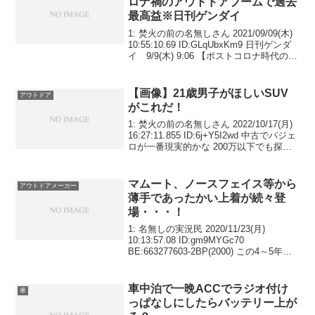
ロナ禍のアウトドアブームで過去
最高益※日刊ゲンダイ
1: 焚火の前の名無しさん 2021/09/09(木)
10:55:10.69 ID:GLqUbxKm9 日刊ゲンダ
イ 9/9(木) 9:06 【ポストコロナ時代の勝
ち組企業】 アルペン ◇ ◇ ◇
東京五輪効果とアウトドアブーム...
【画像】21歳男子がほしいSUV
アウトドア
がこれだ！
1: 焚火の前の名無しさん 2022/10/17(月)
16:27:11.855 ID:6j+Y5I2wd 中古でパジェ
ロが一番現実的かな 200万以下でも探せ
るし 引用元:
マムート、ノースフェイス等から
アウトドアメーカー
薄手であったかい上着が続々登
場・・・！
1: 名無しの実況民 2020/11/23(月)
10:13:57.08 ID:gm9MYGc70
BE:663277603-2BP(2000) この4～5年の
モコモコ系ダウンジャケット人気が一段
落し、 2020年のアウトドアブランド秋冬
モ...
車中泊で一晩ACCでラジオ付け
車
っぱなしにしたらバッテリー上が