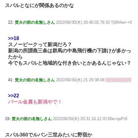
スバルとなにが関係あるのかな
22:
焚火の前の名無しさん
2022/06/30(木) 20:45:02.76 ID:TjMhhw++0
>>18
スノーピークって新潟だろ？
新潟の所謂燕三条は群馬の中島飛行機の下請けが多かっ
たから
今でもスバルと地域的な付き合いとかあるんじゃない？
41:
焚火の前の名無しさん
2022/06/30(木) 21:29:38.08
ID:9aAGAljP0
>>22
パール金属も新潟やで！
19:
焚火の前の名無しさん
2022/06/30(木) 20:31:16.12 ID:66e+qoPr0
スバル360でルパン三世みたいに野宿か