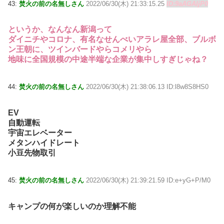
43:
焚火の前の名無しさん
2022/06/30(木) 21:33:15.25
ID:9aAGAljP0
というか、なんなん新潟って
ダイニチやコロナ、有名なせんべいアラレ屋全部、ブルボ
ン王朝に、ツインバードやらコメリやら
地味に全国規模の中途半端な企業が集中しすぎじゃね？
44:
焚火の前の名無しさん
2022/06/30(木) 21:38:06.13 ID:l8w8S8HS0
EV
自動運転
宇宙エレベーター
メタンハイドレート
小豆先物取引
45:
焚火の前の名無しさん
2022/06/30(木) 21:39:21.59 ID:e+yG+P/M0
キャンプの何が楽しいのか理解不能