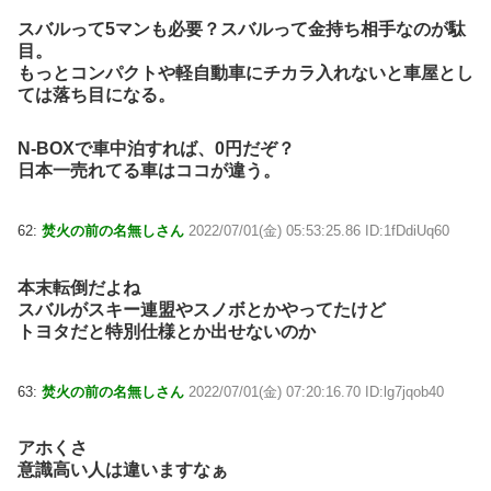
スバルって5マンも必要？スバルって金持ち相手なのが駄
目。
もっとコンパクトや軽自動車にチカラ入れないと車屋とし
ては落ち目になる。
N-BOXで車中泊すれば、0円だぞ？
日本一売れてる車はココが違う。
62:
焚火の前の名無しさん
2022/07/01(金) 05:53:25.86 ID:1fDdiUq60
本末転倒だよね
スバルがスキー連盟やスノボとかやってたけど
トヨタだと特別仕様とか出せないのか
63:
焚火の前の名無しさん
2022/07/01(金) 07:20:16.70 ID:lg7jqob40
アホくさ
意識高い人は違いますなぁ