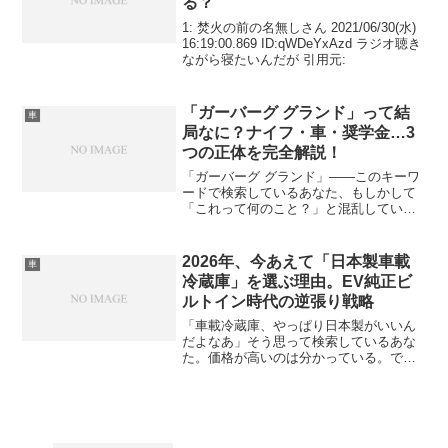
る？
1: 焚火の前の名無しさん 2021/06/30(水)
16:19:00.869 ID:qWDeYxAzd ラジオ聴き
ながら寝たいんだが 引用元:
「ガーバーグ グランド」って結
車
局なに？ナイフ・車・奨学金…3
つの正体を完全解説！
「ガーバーグ グランド」——このキーワ
ードで検索しているあなた、もしかして
「これって何のこと？」と混乱していま
せんか？実はこの言葉、少なくとも3つの
まったく異なるものを指す可能性がある
んです。アウトドアブランド
2026年、今あえて「日本製車載
車
「Gerber（ガーバー）」の...
冷蔵庫」を選ぶ理由。EV純正ビ
ルトイン時代の逆張り戦略
「車載冷蔵庫、やっぱり日本製がいいん
だよなあ」そう思って検索しているあな
た。価格が高いのは分かっている。でも
「なんとなく日本製に安心感がある」—
その感覚、実はかなり鋭いです。ただ、
2026年7月現在、車載冷蔵庫の世界ではビ
ルトイン型が急速に...