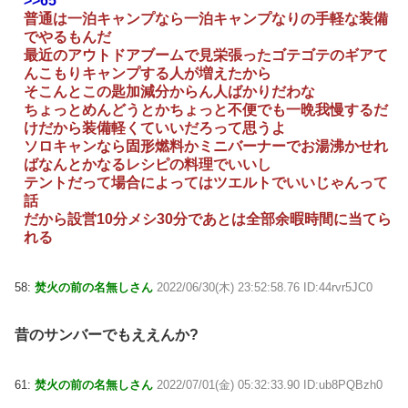
>>65
普通は一泊キャンプなら一泊キャンプなりの手軽な装備
でやるもんだ
最近のアウトドアブームで見栄張ったゴテゴテのギアて
んこもりキャンプする人が増えたから
そこんとこの匙加減分からん人ばかりだわな
ちょっとめんどうとかちょっと不便でも一晩我慢するだ
けだから装備軽くていいだろって思うよ
ソロキャンなら固形燃料かミニバーナーでお湯沸かせれ
ばなんとかなるレシピの料理でいいし
テントだって場合によってはツエルトでいいじゃんって
話
だから設営10分メシ30分であとは全部余暇時間に当てら
れる
58:
焚火の前の名無しさん
2022/06/30(木) 23:52:58.76 ID:44rvr5JC0
昔のサンバーでもええんか?
61:
焚火の前の名無しさん
2022/07/01(金) 05:32:33.90 ID:ub8PQBzh0