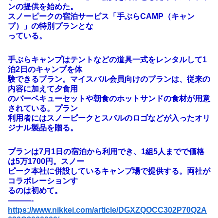
ンの提供を始めた。
スノーピークの宿泊サービス「手ぶらCAMP（キャン
プ）」の特別プランとな
っている。
手ぶらキャンプはテントなどの道具一式をレンタルして1
泊2日のキャンプを体
験できるプラン。マイスバル会員向けのプランは、従来の
内容に加えて夕食用
のバーベキューセットや朝食のホットサンドの食材が用意
されている。プラン
利用者にはスノーピークとスバルのロゴなどが入ったオリ
ジナル製品を贈る。
プランは7月1日の宿泊から利用でき、1組5人までで価格
は5万1700円。スノー
ピーク本社に併設しているキャンプ場で提供する。両社が
コラボレーションす
るのは初めて。
———-
https://www.nikkei.com/article/DGXZQOCC302P70Q2A