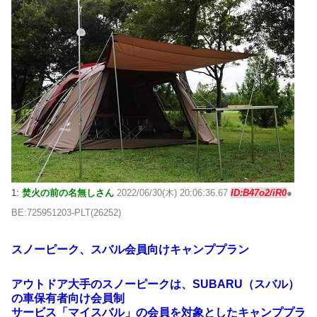
1:
焚火の前の名無しさん
2022/06/30(木) 20:06:36.67
ID:B47o2/iR0
●
BE:725951203-PLT(26252)
スノーピーク、スバル会員向けキャンププラン
アウトドア大手のスノーピークは、SUBARU（スバル）
の車保有者向け会員制
サービス「マイスバル」の会員を対象としたキャンププラ