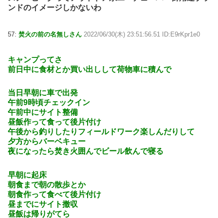
ンドのイメージしかないわ
57:
焚火の前の名無しさん
2022/06/30(木) 23:51:56.51 ID:E9rKpr1e0
キャンプってさ
前日中に食材とか買い出しして荷物車に積んで
当日早朝に車で出発
午前9時頃チェックイン
午前中にサイト整備
昼飯作って食って後片付け
午後から釣りしたりフィールドワーク楽しんだりして
夕方からバーベキュー
夜になったら焚き火囲んでビール飲んで寝る
早朝に起床
朝食まで朝の散歩とか
朝食作って食べて後片付け
昼までにサイト撤収
昼飯は帰りがてら