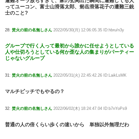
遭難オーラ放ちすぎて、家の玄関出た瞬間に遭難してる人
ってユーコン、富士山滑落太郎、剱岳滑落花子の遭難三銃
士のこと?
28:
焚火の前の名無しさん
2022/05/30(月) 12:06:05.35 ID:hbru/n3y
グループで行く人って最初から誰かに任せようとしている
人や仕切ろうとしている何か歪な人の集まりがパーティー
じゃないグループ
31:
焚火の前の名無しさん
2022/05/31(火) 22:45:42.26 ID:LaikLsMK
マルチピッチでもやるの？
32:
焚火の前の名無しさん
2022/06/02(木) 18:24:47.04 ID:b7nYoPs9
普通の人の倍くらい歩くの速いから 単独以外無理だわ