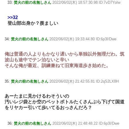
33:
焚火の前の名無しさん
2022/06/02(木) 18:57:30.98 ID:7vD7YoIw
>>32
登山部出身か？羨ましい
34:
焚火の前の名無しさん
2022/06/02(木) 19:33:44.80 ID:6p3I/Dwe
俺は普通の人よりもかなり遅いから単独以外無理だわ。筑
波山も途中でテン泊ないと辛い
そんな俺が最近、訓練兼ねて旧東海道歩き始めた。
35:
焚火の前の名無しさん
2022/06/02(木) 21:42:55.81 ID:2qS2LX8H
あーたまに見かけるわそういの
汚いレジ袋とか空のペットボトルたくさんぶら下げて国道
をリヤカー引いて歩いてるおっさんだろ？
36:
焚火の前の名無しさん
2022/06/02(木) 21:48:48.22 ID:6p3I/Dwe