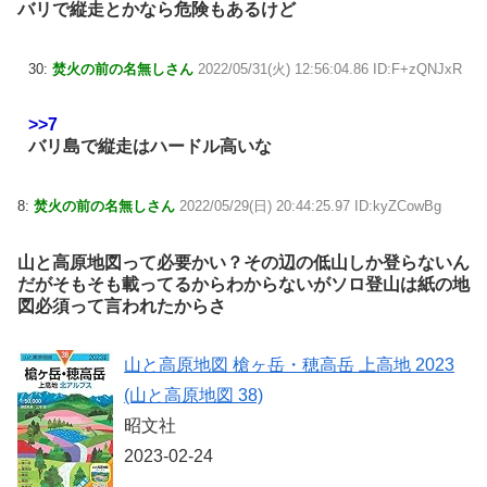
バリで縦走とかなら危険もあるけど
30:
焚火の前の名無しさん
2022/05/31(火) 12:56:04.86 ID:F+zQNJxR
>>7
バリ島で縦走はハードル高いな
8:
焚火の前の名無しさん
2022/05/29(日) 20:44:25.97 ID:kyZCowBg
山と高原地図って必要かい？その辺の低山しか登らないん
だがそもそも載ってるからわからないがソロ登山は紙の地
図必須って言われたからさ
山と高原地図 槍ヶ岳・穂高岳 上高地 2023
(山と高原地図 38)
昭文社
2023-02-24