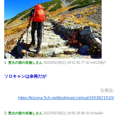
1:
焚火の前の名無しさん
2022/05/29(日) 19:51:50.77 ID:mhVZMjiT
ソロキャンは余裕だが
引用元:
https://kizuna.5ch.net/test/read.cgi/out/1653821510/
2:
焚火の前の名無しさん
2022/05/29(日) 19:56:28.86 ID:nIztej4U