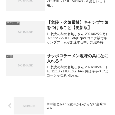
21:23:01.217 ID:7ozDe83Ld 楽しいし 引
用元:
【危険・火気厳禁】キャンプで気
アウトドア
をつけること【更新版】
1: 焚火の前の名無しさん 2021/02/22(月)
09:51:26.99 ID:uMfqP7pW コロナ禍でキ
ャンプブームが加速する中、知識を持た
ずに危険な行為をして、事故を起こす人
が後を立ちません。このスレでは「こん
なことをすると危...
サッポロラーメン塩味の具になに
料理
入れる？
1: 焚火の前の名無しさん 2021/10/24(日)
16:11:10.71 ID:uZ8i+bAs 俺はキャベツと
コーンかなあ 引用元:
車中泊とかいう意味がわからない趣味ｗ
ｗｗ