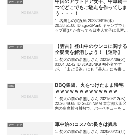
中国のアウトドア女子、中華鍋一
アウトドア
つでどこでもご馳走を作ってしま
う・・・！
1: 名無しの実況民 2023/08/16(水)
20:38:51.00 ID:sgxv3Pan0 キャンプでカ
ップ麺()とか食ってる日本人女子は見習っ
て！
【雲古】登山中のウンコに関する
アウトドア
全疑問を解消しよう！【運呼】
1: 焚火の前の名無しさん 2021/04/06(火)
03:04:02.42 ID:vcAB5NK9 初心者です
が、「山と渓谷」にも「岳人」にも書い
てないので教えてください。 １．ロック
クライミング中にウンコしたくなったら
どうするのですか...
BBQ集団、火をつけたまま帰宅
BBQ
ｗｗｗｗｗｗｗｗｗｗｗｗｗ
1: 焚火の前の名無しさん 2021/08/12(木)
22:26:49.65 ID:GsD/iiNMM 東京都大田区
内の多摩川河川敷で、バーベキューをし
ていた若い男女のグループが火の点いた
ままのコンロなどを放置したと、ツイッ
ターで写真が投...
車中泊のコスパの良さは異常
アウトドア
1: 焚火の前の名無しさん 2020/09/21(月)