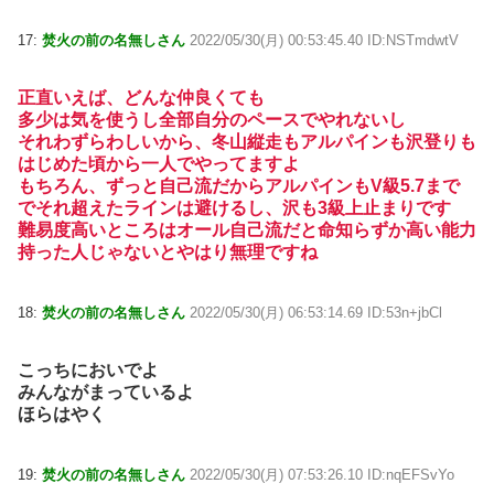
17:
焚火の前の名無しさん
2022/05/30(月) 00:53:45.40 ID:NSTmdwtV
正直いえば、どんな仲良くても
多少は気を使うし全部自分のペースでやれないし
それわずらわしいから、冬山縦走もアルパインも沢登りも
はじめた頃から一人でやってますよ
もちろん、ずっと自己流だからアルパインもV級5.7まで
でそれ超えたラインは避けるし、沢も3級上止まりです
難易度高いところはオール自己流だと命知らずか高い能力
持った人じゃないとやはり無理ですね
18:
焚火の前の名無しさん
2022/05/30(月) 06:53:14.69 ID:53n+jbCl
こっちにおいでよ
みんながまっているよ
ほらはやく
19:
焚火の前の名無しさん
2022/05/30(月) 07:53:26.10 ID:nqEFSvYo