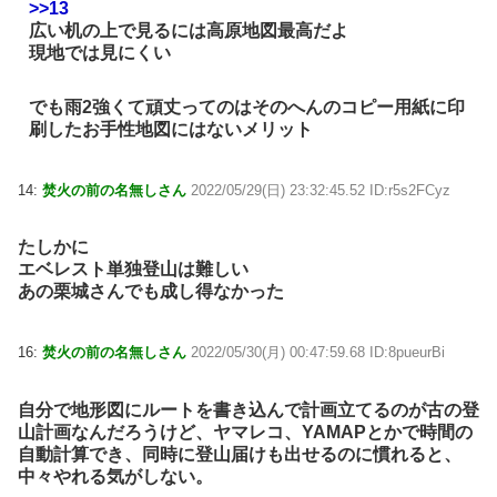
>>13
広い机の上で見るには高原地図最高だよ
現地では見にくい
でも雨2強くて頑丈ってのはそのへんのコピー用紙に印
刷したお手性地図にはないメリット
14:
焚火の前の名無しさん
2022/05/29(日) 23:32:45.52 ID:r5s2FCyz
たしかに
エベレスト単独登山は難しい
あの栗城さんでも成し得なかった
16:
焚火の前の名無しさん
2022/05/30(月) 00:47:59.68 ID:8pueurBi
自分で地形図にルートを書き込んで計画立てるのが古の登
山計画なんだろうけど、ヤマレコ、YAMAPとかで時間の
自動計算でき、同時に登山届けも出せるのに慣れると、
中々やれる気がしない。