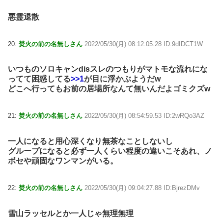
悪霊退散
20:
焚火の前の名無しさん
2022/05/30(月) 08:12:05.28 ID:9dIDCT1W
いつものソロキャンdisスレのつもりがマトモな流れにな
ってて困惑してる
>>1
が目に浮かぶようだw
どこへ行ってもお前の居場所なんて無いんだよゴミクズw
21:
焚火の前の名無しさん
2022/05/30(月) 08:54:59.53 ID:2wRQo3AZ
一人になると用心深くなり無茶なことしないし
グループになると必ず一人くらい程度の違いこそあれ、ノ
ボセや頑固なワンマンがいる。
22:
焚火の前の名無しさん
2022/05/30(月) 09:04:27.88 ID:BjrezDMv
雪山ラッセルとか一人じゃ無理無理