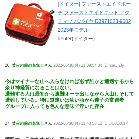
[ドイター] ファーストエイドポー
チ ファーストエイドキット アク
ティブ パパイヤ D3971023-9002
2023年モデル
deuter(ドイター)
26:
焚火の前の名無しさん
2022/05/30(月) 11:09:54.34 ID:hbru/n3y
今はマイナーな山へ入らなければ必ず誰かと遭遇するから
余り神経質になることはない。
遭難する人は最初から遭難オーラ出しながら入山しそして
遭難している。特に道迷いは幼い頃から迷子の常習者
グループに入っても色んな意味で浮いた存在
27:
焚火の前の名無しさん
2022/05/30(月) 11:48:58.12 ID:QU81x01P