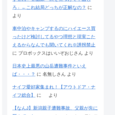
ろ」←これ結局どっちが正解なの？
に
より
車中泊やキャンプするのにハイエース買
ったけど検討してるやつ理想と現実こた
えるからなんでも聞いてくれ※誘拐禁止
に
プロボックスはいいぞおじさん
より
日本史上最悪の山岳遭難事件といえ
ば・・・？
に
名無しさん
より
ナイフ愛好家集まれ！【アウトドア・ナ
イフ総合】
に
より
【なんJ】新潟親子遭難事故、父親が先に