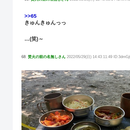
>>65
きゅんきゅんっっ
…(笑)～
68:
焚火の前の名無しさん
2022/05/29(日) 14:43:11.49 ID:3dmGj