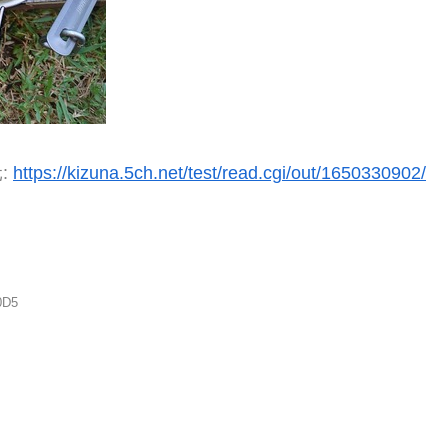
:
https://kizuna.5ch.net/test/read.cgi/out/1650330902/
0D5