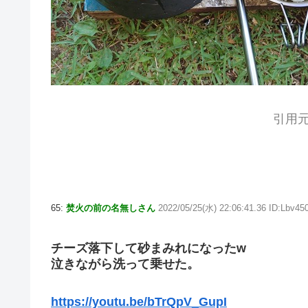
引用元
65:
焚火の前の名無しさん
2022/05/25(水) 22:06:41.36 ID:Lbv45
チーズ落下して砂まみれになったw
泣きながら洗って乗せた。
https://youtu.be/bTrQpV_GupI