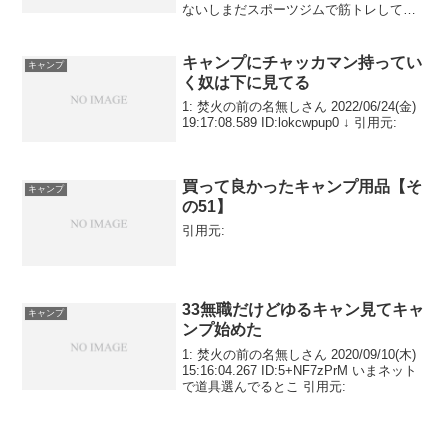
ないしまだスポーツジムで筋トレしてる
けど wifiなきゃスレ立て出来ないから許
して 寂しくなるかもだから誰も居なくて
も保守...
キャンプにチャッカマン持ってい
キャンプ
く奴は下に見てる
1: 焚火の前の名無しさん 2022/06/24(金)
19:17:08.589 ID:lokcwpup0 ↓ 引用元:
買って良かったキャンプ用品【そ
キャンプ
の51】
引用元:
33無職だけどゆるキャン見てキャ
キャンプ
ンプ始めた
1: 焚火の前の名無しさん 2020/09/10(木)
15:16:04.267 ID:5+NF7zPrM いまネット
で道具選んでるとこ 引用元: