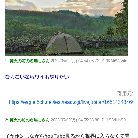
1:
焚火の前の名無しさん
2022/05/02(月) 04:54:06.72 ID:9KMiW7vdd
ならないならワイもやりたい
引用元:
https://eagle.5ch.net/test/read.cgi/livejupiter/1651434846/
2:
焚火の前の名無しさん
2022/05/02(月) 04:55:28.88 ID:iLS6dHnS0
イヤホンしながらYouTube見るから視界に入らなくて問