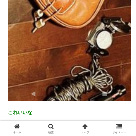
これいいな
92:
焚火の前の名無しさん
2022/02/11(金) 21:08:04.099
ホーム
検索
トップ
サイドバー