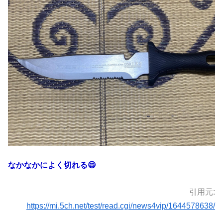
なかなかによく切れる😄
引用元:
https://mi.5ch.net/test/read.cgi/news4vip/1644578638/