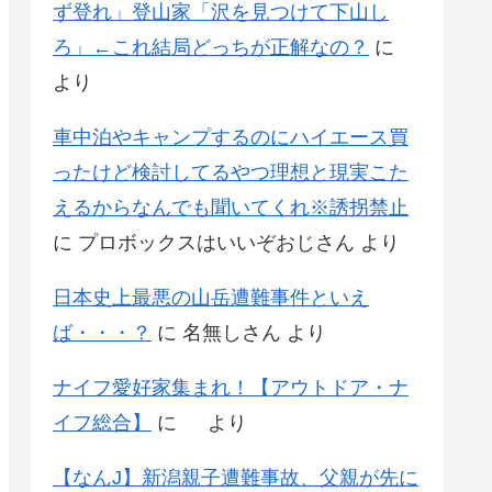
ず登れ」登山家「沢を見つけて下山し
ろ」←これ結局どっちが正解なの？
に
より
車中泊やキャンプするのにハイエース買
ったけど検討してるやつ理想と現実こた
えるからなんでも聞いてくれ※誘拐禁止
に
プロボックスはいいぞおじさん
より
日本史上最悪の山岳遭難事件といえ
ば・・・？
に
名無しさん
より
ナイフ愛好家集まれ！【アウトドア・ナ
イフ総合】
に
より
【なんJ】新潟親子遭難事故、父親が先に