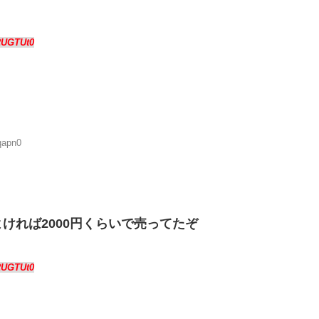
2UGTUt0
qapn0
ければ2000円くらいで売ってたぞ
2UGTUt0