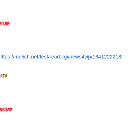
GTUt0
https://mi.5ch.net/test/read.cgi/news4vip/1641222218/
k2T0
UGTUt0