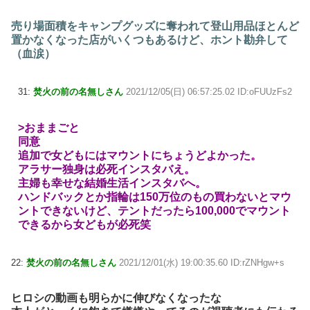
売り場面積をキャンプグッズに奪われて登山用品ほとんど
置かなくなった店がいくつもあるけど、ホント勘弁して
（血涙）
31:
焚火の前の名無しさん
2021/12/05(日) 06:57:25.02 ID:oFUUzFs2
>おままごと
同意
追加で女どもにはマウントにちょうどよかった。
アラサー独身は必死インスタバえ。
主婦も幸せな結婚生活インスタバへ。
ハンドバックとか指輪は150万位のもの買わないとマウ
ントできないけど、テントだったら100,000でマウント
できるから女どもが必死笑
22:
焚火の前の名無しさん
2021/12/01(水) 19:00:35.60 ID:rZNHgw+s
ヒロシの動画も明らかに伸びなくなったな