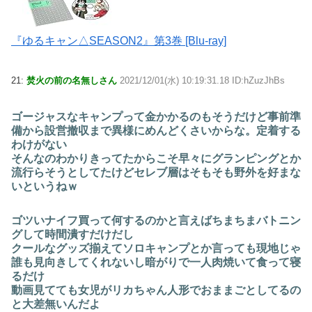
『ゆるキャン△SEASON2』第3巻 [Blu-ray]
21:
焚火の前の名無しさん
2021/12/01(水) 10:19:31.18 ID:hZuzJhBs
ゴージャスなキャンプって金かかるのもそうだけど事前準
備から設営撤収まで異様にめんどくさいからな。定着する
わけがない
そんなのわかりきってたからこそ早々にグランピングとか
流行らそうとしてたけどセレブ層はそもそも野外を好まな
いというねｗ
ゴツいナイフ買って何するのかと言えばちまちまバトニン
グして時間潰すだけだし
クールなグッズ揃えてソロキャンプとか言っても現地じゃ
誰も見向きしてくれないし暗がりで一人肉焼いて食って寝
るだけ
動画見てても女児がリカちゃん人形でおままごとしてるの
と大差無いんだよ