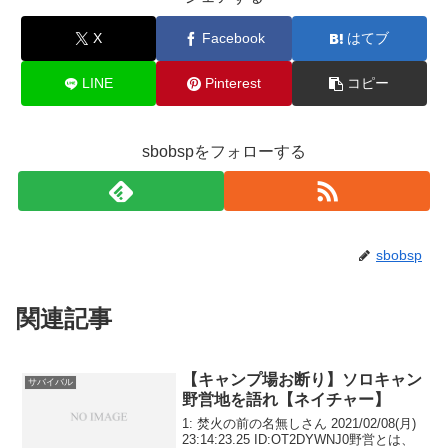
X
Facebook
はてブ
LINE
Pinterest
コピー
sbobspをフォローする
sbobsp
関連記事
【キャンプ場お断り】ソロキャン
サバイバル
野営地を語れ【ネイチャー】
1: 焚火の前の名無しさん 2021/02/08(月)
23:14:23.25 ID:OT2DYWNJ0野営とは、