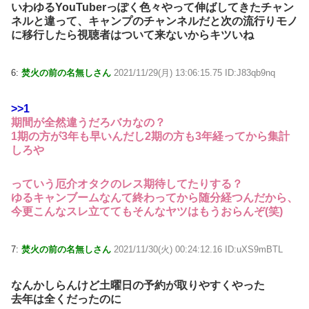
いわゆるYouTuberっぽく色々やって伸ばしてきたチャン
ネルと違って、キャンプのチャンネルだと次の流行りモノ
に移行したら視聴者はついて来ないからキツいね
6:
焚火の前の名無しさん
2021/11/29(月) 13:06:15.75 ID:J83qb9nq
>>1
期間が全然違うだろバカなの？
1期の方が3年も早いんだし2期の方も3年経ってから集計
しろや
っていう厄介オタクのレス期待してたりする？
ゆるキャンブームなんて終わってから随分経つんだから、
今更こんなスレ立ててもそんなヤツはもうおらんぞ(笑)
7:
焚火の前の名無しさん
2021/11/30(火) 00:24:12.16 ID:uXS9mBTL
なんかしらんけど土曜日の予約が取りやすくやった
去年は全くだったのに