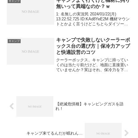
キャンプよく行くけど機材に拘り
キャンプ
無いって異端なのか？ｗ
1: 名無しの実況民 2024/01/22(月)
13:22:52.725 ID:KAd8YeE2M 機材マウン
トとかよく言うけどこちとらダイソーが
第一線やぞ
キャンプで失敗しないクーラーボ
キャンプ
ックス台の選び方｜保冷力アップ
と快適設営のコツ
クーラーボックス、キャンプに持ってい
くのは当たり前だけど、地面に直接置い
ていませんか？実はそれ、保冷力を下げ
ている原因のひとつかもしれないんで
す。地面からの熱で氷が溶けやすくなる
し、クーラーボックスの底が傷ついたり
汚れたりするのも気になりま...
【絶滅危惧種】キャンピングガスを語
れ！
キャンプ来てるんだが眠れん…