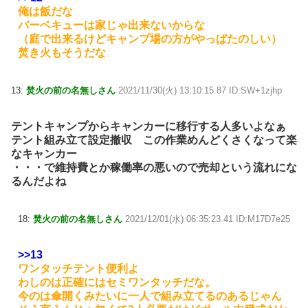
俺は飯だな
バーベキューは家じゃ出来ないからな
（庭で出来るけどキャンプ場の方がやっぱたのしい）
焚き火もそうだな
13:
焚火の前の名無しさん
2021/11/30(火) 13:10:15.87 ID:SW+1zjhp
テントキャンプからキャンカーに移行する人多いよなぁ
テント組み立て設定撤収 この作業めんどくさくなって楽
なキャンカー
・・・で維持費とか稼働率の悪いので売却という流れにな
るんだよね
18:
焚火の前の名無しさん
2021/12/01(水) 06:35:23.41 ID:M17D7e25
>>13
ワンタッチテント便利よ
わしのは正確にはセミワンタッチだな。
今のは傘開くみたいに一人で組み立てるのあるじゃん