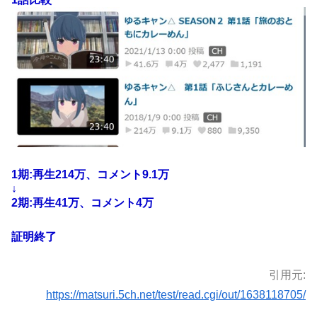
1期:再生214万、コメント9.1万
↓
2期:再生41万、コメント4万
証明終了
引用元:
https://matsuri.5ch.net/test/read.cgi/out/1638118705/