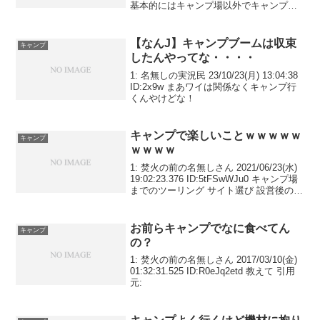
基本的にはキャンプ場以外でキャンプす
る事を指します。 どちらかというとサバ
イバルに近いキャンプになります。 キャ
ンプ場でのキャ...
【なんJ】キャンプブームは収束
キャンプ
したんやってな・・・・
1: 名無しの実況民 23/10/23(月) 13:04:38
ID:2x9w まあワイは関係なくキャンプ行
くんやけどな！
キャンプで楽しいことｗｗｗｗｗ
キャンプ
ｗｗｗｗ
1: 焚火の前の名無しさん 2021/06/23(水)
19:02:23.376 ID:5tFSwWJu0 キャンプ場
までのツーリング サイト選び 設営後の一
杯 弁当 レゴ 焚き火 寝る 朝の一杯 帰り
の温泉 引用元:
お前らキャンプでなに食べてん
キャンプ
の？
1: 焚火の前の名無しさん 2017/03/10(金)
01:32:31.525 ID:R0eJq2etd 教えて 引用
元: