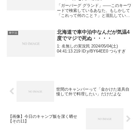
「ガーバーグ グランド」——このキーワ
ードで検索しているあなた、もしかして
「これって何のこと？」と混乱していま
せんか？実はこの言葉、少なくとも3つの
まったく異なるものを指す可能性がある
んです。アウトドアブランド
北海道で車中泊中なんだが気温4
車中泊
「Gerber（ガーバー）」の...
度でマジで死ぬ・・・・
1: 名無しの実況民 2024/05/04(土)
04:41:13.219 ID:y/BY64EE0 つらすぎ
世間のキャンパーって「金かけた道具自
慢して外で料理したい」だけだよな
【画像】今日のキャンプ飯を潔く晒せ
【その11】