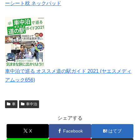
ーシート枕 ネックパッド
車中泊で巡る オススメ道の駅ガイド 2021 (ヤエスメディ
アムック656)
車
車中泊
シェアする
X
Facebook
はてブ