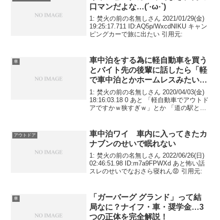
口マンだよな…(´·ω·`)
1: 焚火の前の名無しさん 2021/01/29(金)
19:25:17.711 ID:AQ5p/WxcdNIKU キャン
ピングカーで旅に出たい 引用元:
車中泊をする為に軽自動車を買う
車
とバイト先の後輩に話したら「軽
で車中泊とかホームレスみたいで
すねｗ」と言われた
1: 焚火の前の名無しさん 2020/04/03(金)
18:16:03.18 0 あと 「軽自動車でアウトド
アですかｗ狭すぎｗ」とか 「道の駅とか
で車中泊とかしたら周りの車はデカいミ
ニバンばっかで軽じゃ恥ずかしくなりま
すよｗ」とか言われた...
車中泊ワイ 車内に入ってきたカ
アウトドア
ナブンのせいで眠れない
1: 焚火の前の名無しさん 2022/06/26(日)
02:46:51.98 ID:m7a9FPWXd あと怖い話
スレのせいでなおさら寝れん😡 引用元:
「ガーバーグ グランド」って結
車
局なに？ナイフ・車・奨学金…3
つの正体を完全解説！