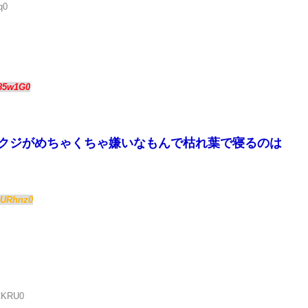
q0
85w1G0
クジがめちゃくちゃ嫌いなもんで枯れ葉で寝るのは
2URhnz0
0CKRU0