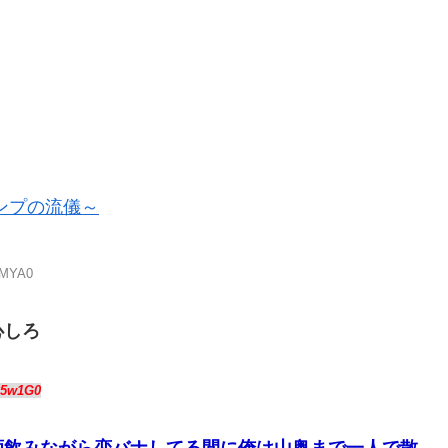
ンプの流儀～
UMYA0
心しろ
85w1G0