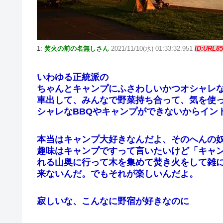
1:
焚火の前の名無しさん
2021/11/10(水) 01:33:32.951
ID:URL8
いわゆる正統派の
ちゃんとキャンプにふさわしいかつオシャレ
車出して、みんなで野菜持ち合って、気を使
シャレなBBQやキャンプができないからイン
本当はキャンプ大好きなんだよ、そのへんの
趣味はキャンプですって言いたいけど「キャ
れる山奥に行って木を集めて焚き火をして雑
来ないんだ。でもそれが楽しいんだよ。
寂しいな、こんなに野宿が好きなのに