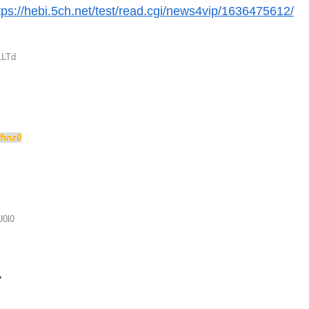
tps://hebi.5ch.net/test/read.cgi/news4vip/1636475612/
1LTd
Rhnz0
U0l0
し