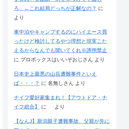
ろ」←これ結局どっちが正解なの？
に
より
車中泊やキャンプするのにハイエース買
ったけど検討してるやつ理想と現実こた
えるからなんでも聞いてくれ※誘拐禁止
に
プロボックスはいいぞおじさん
より
日本史上最悪の山岳遭難事件といえ
ば・・・？
に
名無しさん
より
ナイフ愛好家集まれ！【アウトドア・ナ
イフ総合】
に
より
【なんJ】新潟親子遭難事故、父親が先に