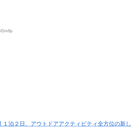
WNSm8p
 １泊２日、アウトドアアクティビティ全方位の新し