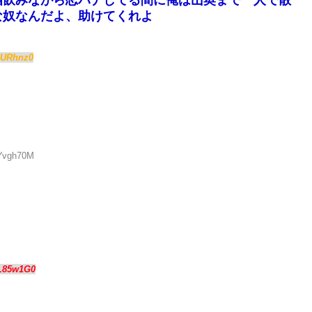
酒飲みながら恋バナしてる間に俺は山奥まで一人で散
な奴なんだよ、助けてくれよ
2URhnz0
MYvgh70M
L85w1G0