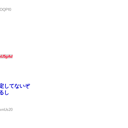
vOQPf0
？
enU5gAd
定してないぞ
るし
bvnUs20