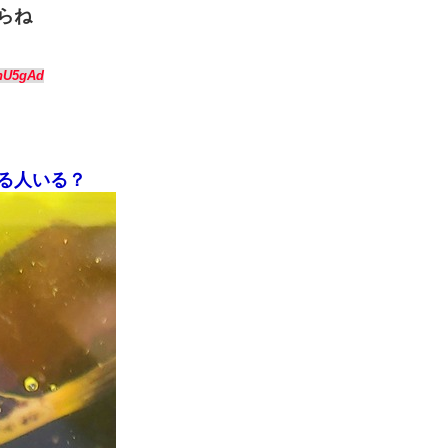
らね
enU5gAd
る人いる？