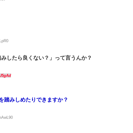
xLpR0
踏みしたら良くない？」って言うんか？
nU5gAd
を踏みしめたりできますか？
HmAwL90