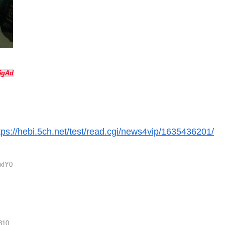
5gAd
tps://hebi.5ch.net/test/read.cgi/news4vip/1635436201/
xlY0
310