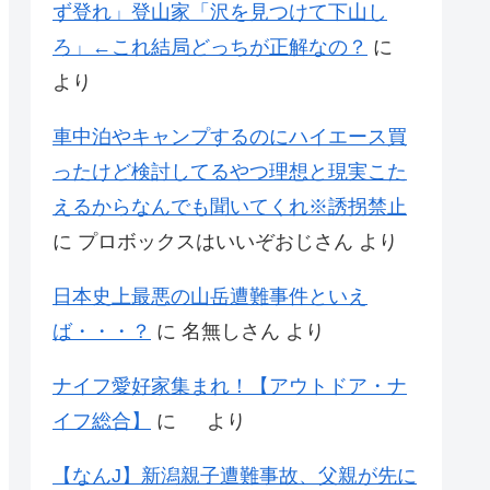
ず登れ」登山家「沢を見つけて下山し
ろ」←これ結局どっちが正解なの？
に
より
車中泊やキャンプするのにハイエース買
ったけど検討してるやつ理想と現実こた
えるからなんでも聞いてくれ※誘拐禁止
に
プロボックスはいいぞおじさん
より
日本史上最悪の山岳遭難事件といえ
ば・・・？
に
名無しさん
より
ナイフ愛好家集まれ！【アウトドア・ナ
イフ総合】
に
より
【なんJ】新潟親子遭難事故、父親が先に