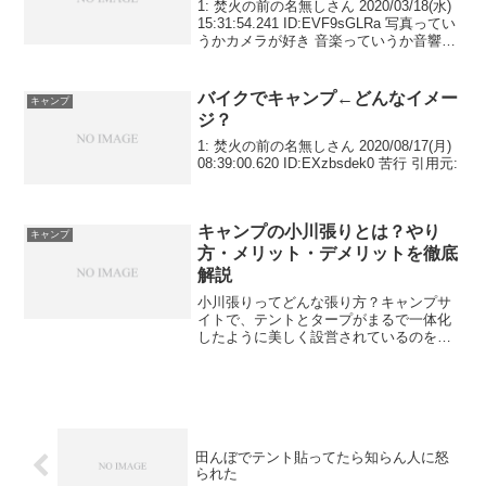
1: 焚火の前の名無しさん 2020/03/18(水)
15:31:54.241 ID:EVF9sGLRa 写真ってい
うかカメラが好き 音楽っていうか音響機
器が好き こういう奴らも 引用元:
バイクでキャンプ←どんなイメー
キャンプ
ジ？
1: 焚火の前の名無しさん 2020/08/17(月)
08:39:00.620 ID:EXzbsdek0 苦行 引用元:
キャンプの小川張りとは？やり
キャンプ
方・メリット・デメリットを徹底
解説
小川張りってどんな張り方？キャンプサ
イトで、テントとタープがまるで一体化
したように美しく設営されているのを見
たことはありませんか？あの張り方には
「小川張り（おがわばり）」という名前
がついています。テントの入り口にター
プを連結させて張るこのス...
田んぼでテント貼ってたら知らん人に怒
られた