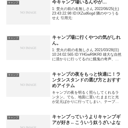
今キャンプ場いるんやが…
キャンプ
1: 焚火の前の名無しさん 2022/06/25(土)
23:43:22.98 ID:lXZud6ogd 隣のやつうる
せえ 引用元:
キャンプ場に行くやつの気がしれ
キャンプ
ん。
1: 焚火の前の名無しさん 2021/03/28(日)
10:24:02.565 ID:YHGwR9KR0 雄大な自然
に浸かりに行ってるのに餓鬼の奇声、
DQNのどんちゃん騒ぎ。 なにがいいのや
ら。 引用元:
キャンプの夜をもっと快適に！ラ
キャンプ
ンタンスタンドの選び方とおすす
めアイテム
キャンプの夜を明るく照らしてくれるラ
ンタン。でも、地面に置いたままだと光
が足元ばかりに行ってしまい、テーブル
上は意外と暗かったりしませんか？そん
なときに役立つのが「ランタンスタン
ド」です。ランタンを高い位置に吊るす
キャンプっていうよりキャンプギ
キャンプ
ことで、広範囲をムラなく照...
アが好き←こういう奴うざいよな