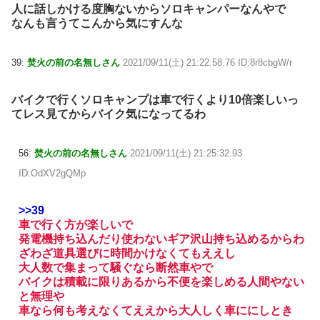
人に話しかける度胸ないからソロキャンパーなんやで
なんも言うてこんから気にすんな
39:
焚火の前の名無しさん
2021/09/11(土) 21:22:58.76 ID:8r8cbgW/r
バイクで行くソロキャンプは車で行くより10倍楽しいっ
てレス見てからバイク気になってるわ
56:
焚火の前の名無しさん
2021/09/11(土) 21:25:32.93
ID:OdXV2gQMp
>>39
車で行く方が楽しいで
発電機持ち込んだり使わないギア沢山持ち込めるからわ
ざわざ道具選びに時間かけなくてもええし
大人数で集まって騒ぐなら断然車やで
バイクは積載に限りあるから不便を楽しめる人間やない
と無理や
車なら何も考えなくてええから大人しく車ににしとき