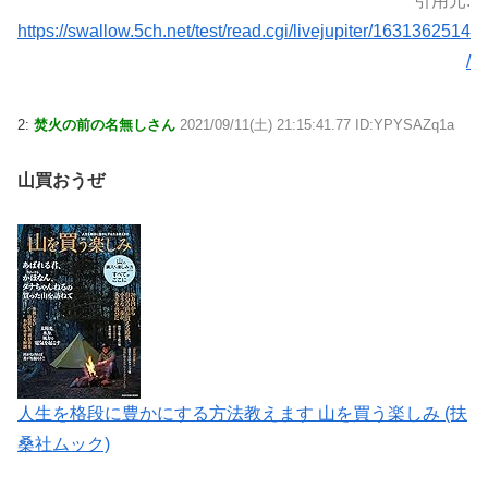
引用元:
https://swallow.5ch.net/test/read.cgi/livejupiter/1631362514
/
2:
焚火の前の名無しさん
2021/09/11(土) 21:15:41.77 ID:YPYSAZq1a
山買おうぜ
人生を格段に豊かにする方法教えます 山を買う楽しみ (扶
桑社ムック)