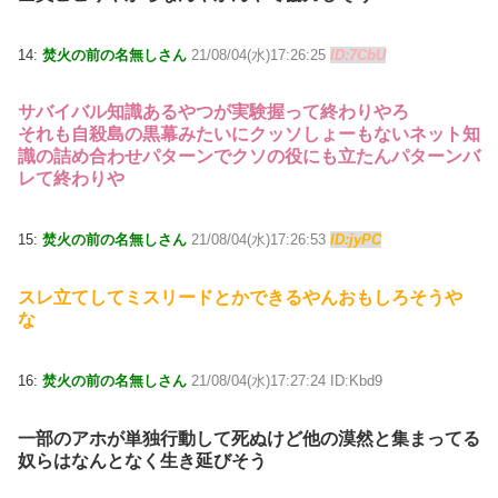
14:
焚火の前の名無しさん
21/08/04(水)17:26:25
ID:7CbU
サバイバル知識あるやつが実験握って終わりやろ
それも自殺島の黒幕みたいにクッソしょーもないネット知
識の詰め合わせパターンでクソの役にも立たんパターンバ
レて終わりや
15:
焚火の前の名無しさん
21/08/04(水)17:26:53
ID:jyPC
スレ立てしてミスリードとかできるやんおもしろそうや
な
16:
焚火の前の名無しさん
21/08/04(水)17:27:24 ID:Kbd9
一部のアホが単独行動して死ぬけど他の漠然と集まってる
奴らはなんとなく生き延びそう