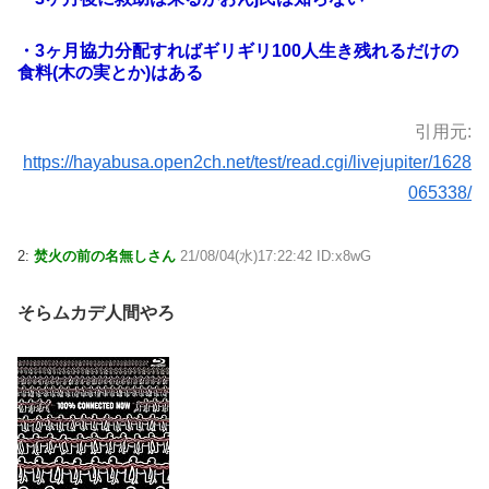
・3ヶ月協力分配すればギリギリ100人生き残れるだけの
食料(木の実とか)はある
引用元:
https://hayabusa.open2ch.net/test/read.cgi/livejupiter/1628
065338/
2:
焚火の前の名無しさん
21/08/04(水)17:22:42 ID:x8wG
そらムカデ人間やろ