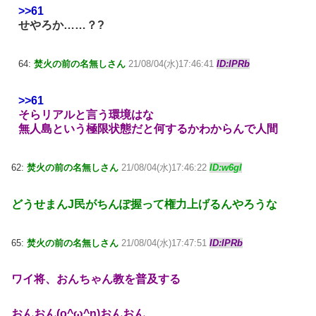
>>61
せやろか……？?
64:
焚火の前の名無しさん
21/08/04(水)17:46:41
ID:IPRb
>>61
そらリアルと言う環境はな
無人島という極限状態だと何するかわからんで人間
62:
焚火の前の名無しさん
21/08/04(水)17:46:22
ID:w6gI
どうせまんJ民がちんぽ握って権力上げるんやろうな
65:
焚火の前の名無しさん
21/08/04(水)17:47:51
ID:IPRb
ワイ将、おんちゃん教を普及する
おんおん(o^ω^n)おんおん