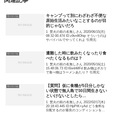
キャンプって別にわざわざ不便な
サバイバル
原始生活みたいなことするのが目
的じゃないだろ
1: 焚火の前の名無しさん 2020/06/15(月)
08:32:00.474 ID:z9vn9Ohip そういうのは
サバイバルでやってくれよ 引用元:
遭難した時に飲みたくなったり食
サバイバル
べたくなるものは？
1: 焚火の前の名無しさん 2020/05/16(土)
15:48:06.73 ID:l0onhMFd 飲み物はポカリ
で食べ物はラーメンあたり？ 引用元:
【質問】仮に食糧が5日分しかな
サバイバル
い状態で無人島で30日間生きない
といけないとしたら…
1: 焚火の前の名無しさん 2022/02/17(木)
20:18:43.445 ID:HpPIK+yAd どう食料を
分配するのが最良のコンディションを保