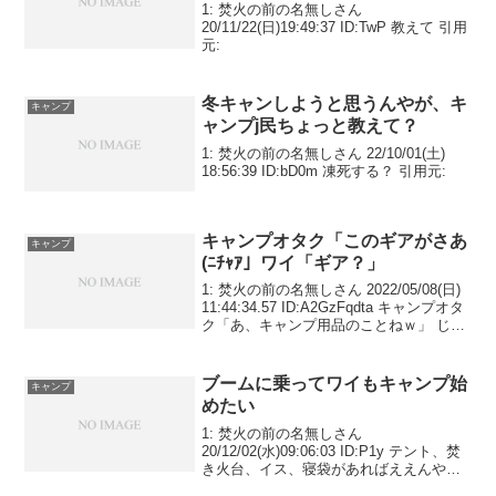
1: 焚火の前の名無しさん
20/11/22(日)19:49:37 ID:TwP 教えて 引用
元:
冬キャンしようと思うんやが、キ
キャンプ
ャンプj民ちょっと教えて？
1: 焚火の前の名無しさん 22/10/01(土)
18:56:39 ID:bD0m 凍死する？ 引用元:
キャンプオタク「このギアがさあ
キャンプ
(ﾆﾁｬｱ」ワイ「ギア？」
1: 焚火の前の名無しさん 2022/05/08(日)
11:44:34.57 ID:A2GzFqdta キャンプオタ
ク「あ、キャンプ用品のことねｗ」 じゃ
あそう言えばええやん 引用元:
ブームに乗ってワイもキャンプ始
キャンプ
めたい
1: 焚火の前の名無しさん
20/12/02(水)09:06:03 ID:P1y テント、焚
き火台、イス、寝袋があればええんや
ろ？テントのおすすめあるか？ 引用元: