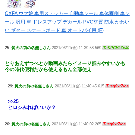
CXFA ウマ娘 車用ステッカー 自動車シール 車体両側 車シ
ール 汎用 車 ドレスアップ デカール PVC材質 防水 かわい
い ギター スケートボード 車 オートバイ用 (F)
25:
焚火の前の名無しさん
2021/06/11(金) 11:39:58.569
ID:KPCHkZvJ0
とりあえずつべとか動画みたらイメージ掴みやすいかも
今の時代便利だから使えるもん全部使え
29:
焚火の前の名無しさん
2021/06/11(金) 11:40:45.615
ID:eq9xr7/oa
>>25
ヒロシみればいいか？
26:
焚火の前の名無しさん
2021/06/11(金) 11:40:02.265
ID:eq9xr7/oa