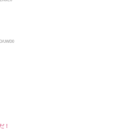
8vD/UWD0
だ！