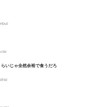
DhHDu0
RcUld
くらいじゃ全然余裕で食うだろ
60Fb0