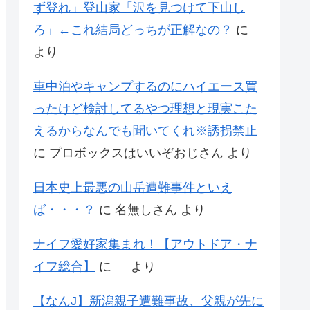
ず登れ」登山家「沢を見つけて下山し
ろ」←これ結局どっちが正解なの？
に
より
車中泊やキャンプするのにハイエース買
ったけど検討してるやつ理想と現実こた
えるからなんでも聞いてくれ※誘拐禁止
に
プロボックスはいいぞおじさん
より
日本史上最悪の山岳遭難事件といえ
ば・・・？
に
名無しさん
より
ナイフ愛好家集まれ！【アウトドア・ナ
イフ総合】
に
より
【なんJ】新潟親子遭難事故、父親が先に