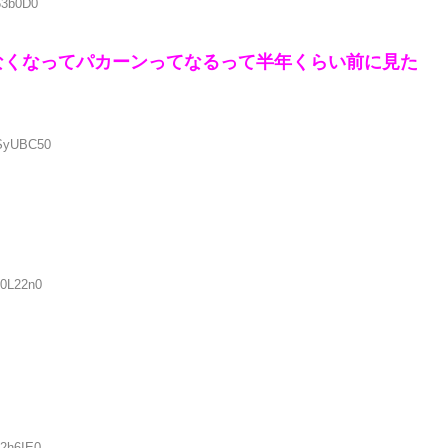
63b0D0
なくなってパカーンってなるって半年くらい前に見た
kSyUBC50
V0L22n0
U2h6IE0