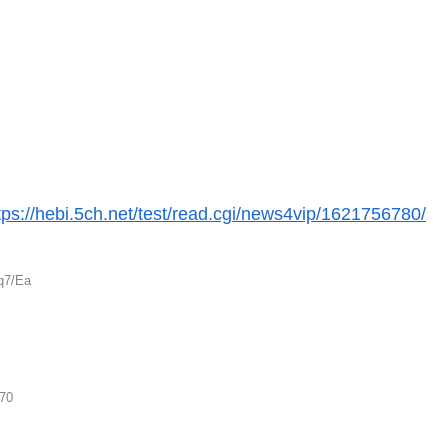
tps://hebi.5ch.net/test/read.cgi/news4vip/1621756780/
q7/Ea
g70