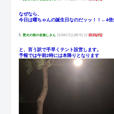
なぜなら、
今日は曜ちゃんの誕生日なのだッッ！！←4倍
5:
焚火の前の名無しさん
21/04/17(土)00:51:12
ID:OqYQ
と、言う訳で手早くテント設営します。
予報では午前2時には本降りとなります