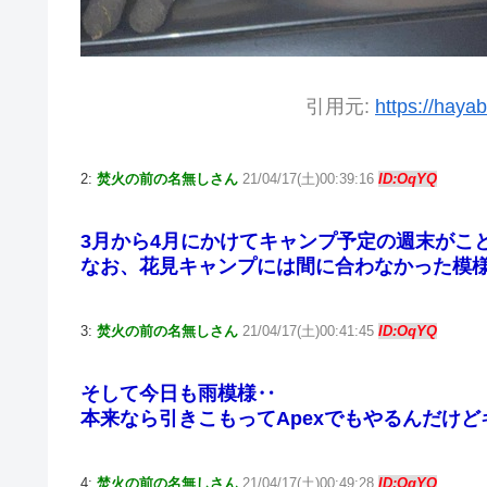
引用元:
https://haya
2:
焚火の前の名無しさん
21/04/17(土)00:39:16
ID:OqYQ
3月から4月にかけてキャンプ予定の週末がこ
なお、花見キャンプには間に合わなかった模
3:
焚火の前の名無しさん
21/04/17(土)00:41:45
ID:OqYQ
そして今日も雨模様‥
本来なら引きこもってApexでもやるんだけ
4:
焚火の前の名無しさん
21/04/17(土)00:49:28
ID:OqYQ