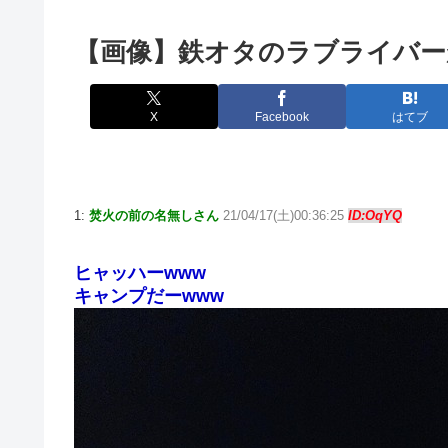
【画像】鉄オタのラブライバー
X
Facebook
はてブ
1:
焚火の前の名無しさん
21/04/17(土)00:36:25
ID:OqYQ
ヒャッハーwww
キャンプだーwww