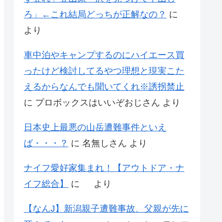
ろ」←これ結局どっちが正解なの？
に
より
車中泊やキャンプするのにハイエース買
ったけど検討してるやつ理想と現実こた
えるからなんでも聞いてくれ※誘拐禁止
に
プロボックスはいいぞおじさん
より
日本史上最悪の山岳遭難事件といえ
ば・・・？
に
名無しさん
より
ナイフ愛好家集まれ！【アウトドア・ナ
イフ総合】
に
より
【なんJ】新潟親子遭難事故、父親が先に