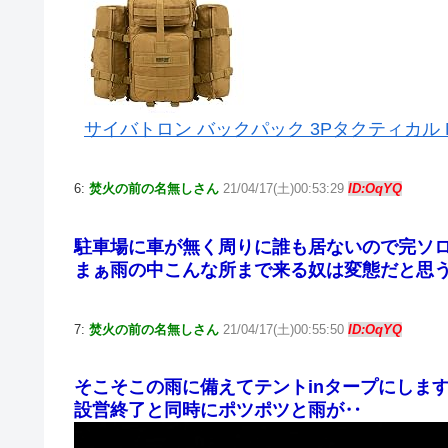
サイバトロン バックパック 3Pタクティカル M
6:
焚火の前の名無しさん
21/04/17(土)00:53:29
ID:OqYQ
駐車場に車が無く周りに誰も居ないので完ソ
まぁ雨の中こんな所まで来る奴は変態だと思
7:
焚火の前の名無しさん
21/04/17(土)00:55:50
ID:OqYQ
そこそこの雨に備えてテントinタープにしま
設営終了と同時にポツポツと雨が‥