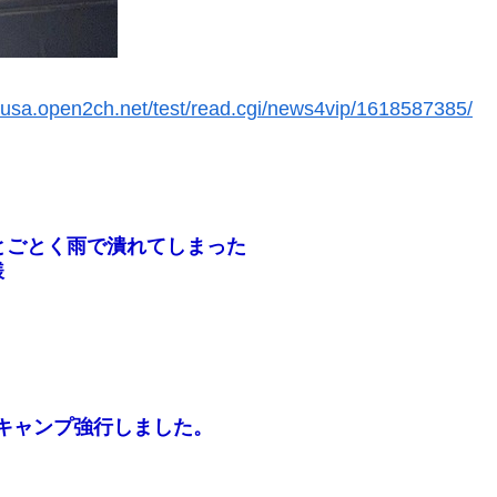
busa.open2ch.net/test/read.cgi/news4vip/1618587385/
とごとく雨で潰れてしまった
様
どキャンプ強行しました。