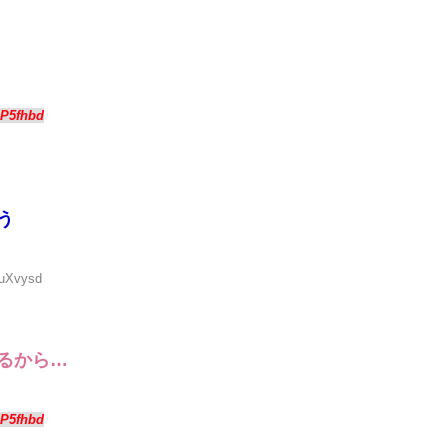
eP5fhbd
う
tuXvysd
るから…
eP5fhbd