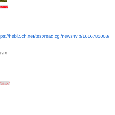
Rznmd
tps://hebi.5ch.net/test/read.cgi/news4vip/1616781008/
JT9h0
P5fhbd