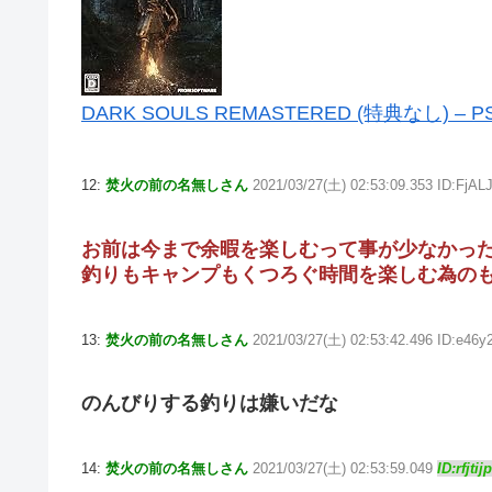
DARK SOULS REMASTERED (特典なし) – P
12:
焚火の前の名無しさん
2021/03/27(土) 02:53:09.353 ID:FjA
お前は今まで余暇を楽しむって事が少なかっ
釣りもキャンプもくつろぐ時間を楽しむ為の
13:
焚火の前の名無しさん
2021/03/27(土) 02:53:42.496 ID:e46
のんびりする釣りは嫌いだな
14:
焚火の前の名無しさん
2021/03/27(土) 02:53:59.049
ID:rfjti