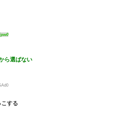
ijpw0
から選ばない
2SAd0
っこする