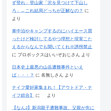
ず登れ」登山家「沢を見つけて下山し
ろ」←これ結局どっちが正解なの？
に
より
車中泊やキャンプするのにハイエース買
ったけど検討してるやつ理想と現実こた
えるからなんでも聞いてくれ※誘拐禁止
に
プロボックスはいいぞおじさん
より
日本史上最悪の山岳遭難事件といえ
ば・・・？
に
名無しさん
より
ナイフ愛好家集まれ！【アウトドア・ナ
イフ総合】
に
より
【なんJ】新潟親子遭難事故、父親が先に