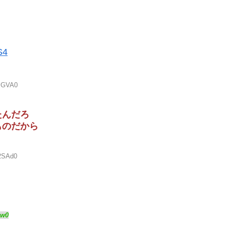
S4
LJGVA0
たんだろ
ものだから
y2SAd0
jpw0