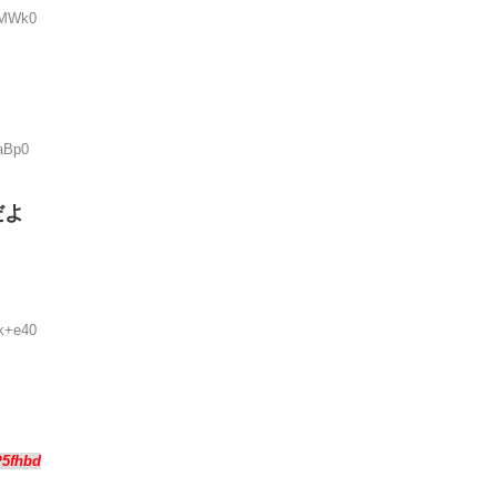
jMWk0
raBp0
だよ
k+e40
P5fhbd