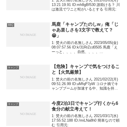
1: 焚火の前の名無しさん 2022/01/03(月)
13:21:19.91 ID:mh8gBf530 誰助ける？ 川
は激流でワニと蛇がいるとする 引用元:
馬鹿「キャンプたのしw」俺「じ
BBQ
ゃあ楽しさを3文字で教えて？
😁」
1: 焚火の前の名無しさん 2023/05/05(金)
08:07:57.56 ID:k/31RrZcd0505 馬鹿「え
ーっと、、、、自然、、、、
空、、、、、、」 俺「小学生かな？w」
異論ある？ 引用元:
【危険】キャンプで気をつけるこ
キャンプ
と【火気厳禁】
1: 焚火の前の名無しさん 2021/02/22(月)
09:51:26.99 ID:uMfqP7pW コロナ禍でキ
ャンプブームが加速する中、知識を持た
ずに危険な行為をして、事故を起こす人
が後を立ちません。このスレでは「こん
なことをすると危...
今度2泊3日でキャンプ行くから6
キャンプ
食分の献立考えて！
1: 焚火の前の名無しさん 2021/03/17(水)
17:55:52.188 ID:/miLNa8h0 簡単なので頼
む 引用元: