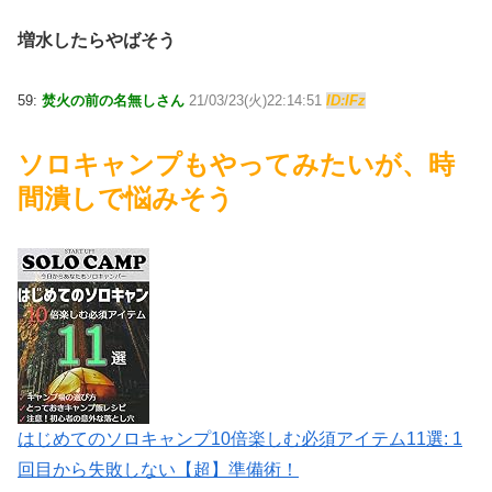
増水したらやばそう
59:
焚火の前の名無しさん
21/03/23(火)22:14:51
ID:lFz
ソロキャンプもやってみたいが、時
間潰しで悩みそう
はじめてのソロキャンプ10倍楽しむ必須アイテム11選: 1
回目から失敗しない【超】準備術！