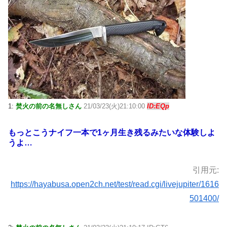
1:
焚火の前の名無しさん
21/03/23(火)21:10:00
ID:EQp
もっとこうナイフ一本で1ヶ月生き残るみたいな体験しよ
うよ…
引用元:
https://hayabusa.open2ch.net/test/read.cgi/livejupiter/1616
501400/