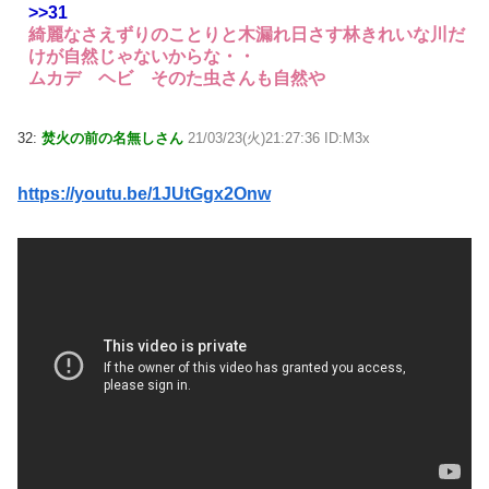
>>31
綺麗なさえずりのことりと木漏れ日さす林きれいな川だ
けが自然じゃないからな・・
ムカデ ヘビ そのた虫さんも自然や
32:
焚火の前の名無しさん
21/03/23(火)21:27:36 ID:M3x
https://youtu.be/1JUtGgx2Onw