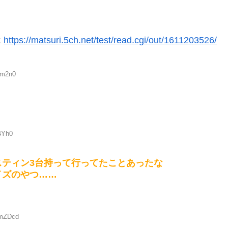
:
https://matsuri.5ch.net/test/read.cgi/out/1611203526/
Um2n0
4Yh0
ティン3台持って行ってたことあったな
イズのやつ……
zmZDcd