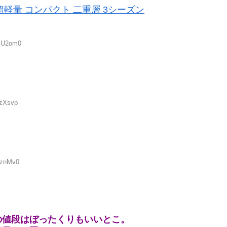
営簡単 超軽量 コンパクト 二重層 3シーズン
NXU2om0
+zXsvp
KznMv0
の値段はぼったくりもいいとこ。