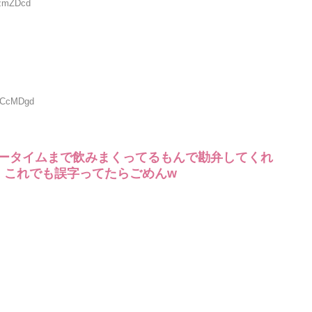
rzmZDcd
xrCcMDgd
ータイムまで飲みまくってるもんで勘弁してくれ
、これでも誤字ってたらごめんw