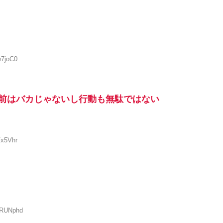
w7joC0
前はバカじゃないし行動も無駄ではない
Fx5Vhr
puRUNphd