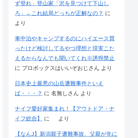
ず登れ」登山家「沢を見つけて下山し
ろ」←これ結局どっちが正解なの？
に
より
車中泊やキャンプするのにハイエース買
ったけど検討してるやつ理想と現実こた
えるからなんでも聞いてくれ※誘拐禁止
に
プロボックスはいいぞおじさん
より
日本史上最悪の山岳遭難事件といえ
ば・・・？
に
名無しさん
より
ナイフ愛好家集まれ！【アウトドア・ナ
イフ総合】
に
より
【なんJ】新潟親子遭難事故、父親が先に