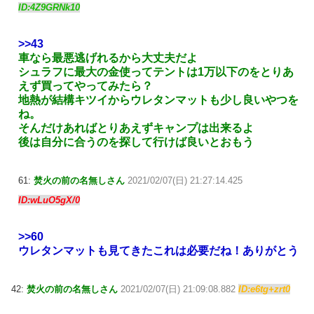
ID:4Z9GRNk10
>>43
車なら最悪逃げれるから大丈夫だよ
シュラフに最大の金使ってテントは1万以下のをとりあ
えず買ってやってみたら？
地熱が結構キツイからウレタンマットも少し良いやつを
ね。
そんだけあればとりあえずキャンプは出来るよ
後は自分に合うのを探して行けば良いとおもう
61:
焚火の前の名無しさん
2021/02/07(日) 21:27:14.425
ID:wLuO5gX/0
>>60
ウレタンマットも見てきたこれは必要だね！ありがとう
42:
焚火の前の名無しさん
2021/02/07(日) 21:09:08.882
ID:e6tg+zrt0