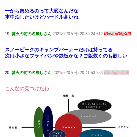
一から集めるのって大変なんだな
車中泊したいけどハードル高いね
19:
焚火の前の名無しさん
2021/02/07(日) 20:39:24.512
ID:wLuO5gX/0
スノーピークのキャンプバーナーだけは持ってる
次は小さなフライパンや鉄板かな？ご飯炊くのも欲しい
20:
焚火の前の名無しさん
2021/02/07(日) 20:41:53.353
ID:b5g/kaXd0
こんなの見つけたわ