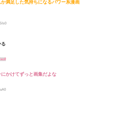
んか満足した気持ちになるパワー系漫画
SIs0
かる
Sxc0
ンにかけてずっと画集だよな
JuA0