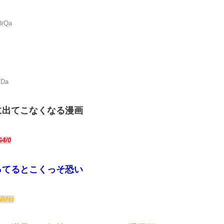
3rQa
MDa
に出てこなくなる漫画
G4/0
ってるとこくっそ恐い
NkHd