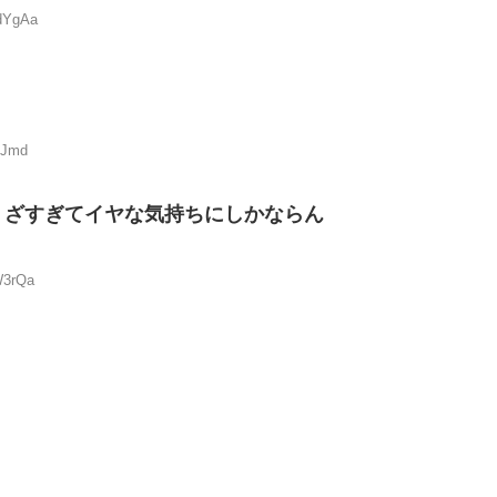
3dYgAa
FJmd
うざすぎてイヤな気持ちにしかならん
W3rQa