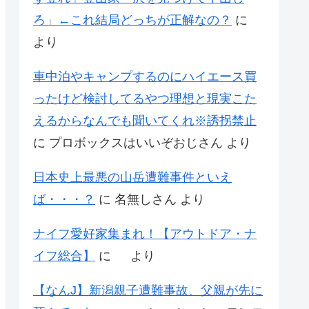
ろ」←これ結局どっちが正解なの？
に
より
車中泊やキャンプするのにハイエース買
ったけど検討してるやつ理想と現実こた
えるからなんでも聞いてくれ※誘拐禁止
に
プロボックスはいいぞおじさん
より
日本史上最悪の山岳遭難事件といえ
ば・・・？
に
名無しさん
より
ナイフ愛好家集まれ！【アウトドア・ナ
イフ総合】
に
より
【なんJ】新潟親子遭難事故、父親が先に