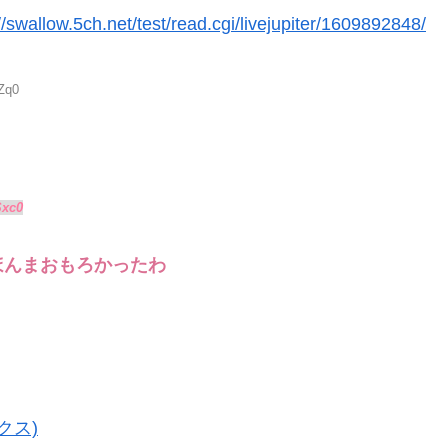
//swallow.5ch.net/test/read.cgi/livejupiter/1609892848/
Zq0
Sxc0
ほんまおもろかったわ
クス)