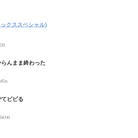
ミックススペシャル)
aO0
からんまま終わった
yMDa
でてビビる
m5KH0