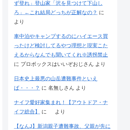
ず登れ」登山家「沢を見つけて下山し
ろ」←これ結局どっちが正解なの？
に
より
車中泊やキャンプするのにハイエース買
ったけど検討してるやつ理想と現実こた
えるからなんでも聞いてくれ※誘拐禁止
に
プロボックスはいいぞおじさん
より
日本史上最悪の山岳遭難事件といえ
ば・・・？
に
名無しさん
より
ナイフ愛好家集まれ！【アウトドア・ナ
イフ総合】
に
より
【なんJ】新潟親子遭難事故、父親が先に