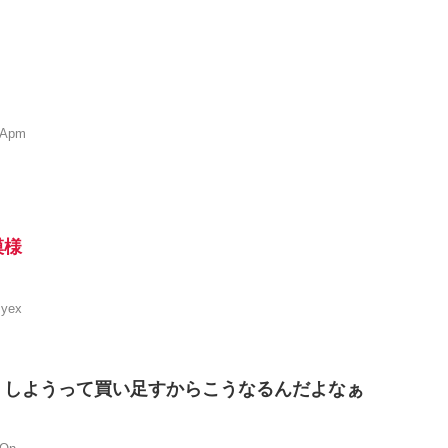
FApm
模様
Byex
うしようって買い足すからこうなるんだよなぁ