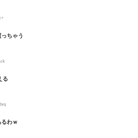
c+
買っちゃう
Ack
える
brq
あるわｗ