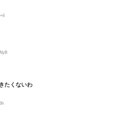
F+6
bNyB
きたくないわ
3h