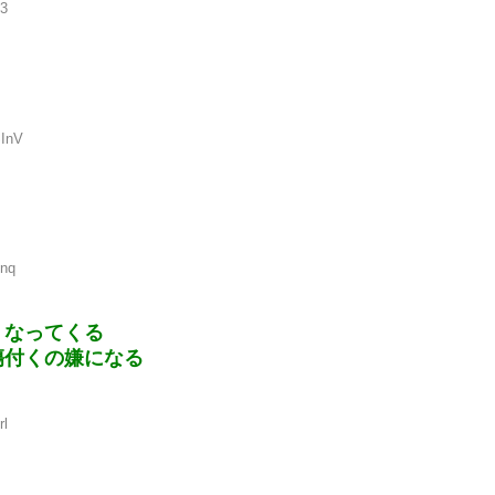
63
SInV
hnq
くなってくる
傷付くの嫌になる
rl