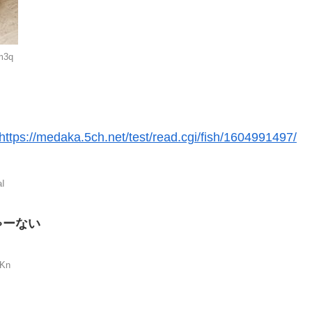
m3q
https://medaka.5ch.net/test/read.cgi/fish/1604991497/
aI
ゃーない
DKn