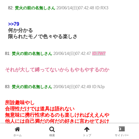
82:
焚火の前の名無しさん
20/06/14(日)07:42:48 ID:RX3
>>79
何か分かる
限られたモノで色々やる楽しさ
81:
焚火の前の名無しさん
20/06/14(日)07:42:47
ID:7W7
それが大して縛ってないからもやもやするのか
83:
焚火の前の名無しさん
20/06/14(日)07:42:49 ID:NJp
所詮趣味やし
合理性だけでは道具は語れない
無意味に携行性求めるのも楽しければええんや
他人には自己満だの何だの好きに言わせておけ
ホーム
検索
トップ
サイドバー
84:
焚火の前の名無しさん
20/06/14(日)07:44:04
ID:osc