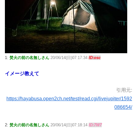
1:
焚火の前の名無しさん
20/06/14(日)07:17:34
ID:osc
イメージ教えて
引用元:
https://hayabusa.open2ch.net/test/read.cgi/livejupiter/1592
086654/
2:
焚火の前の名無しさん
20/06/14(日)07:18:14
ID:7W7