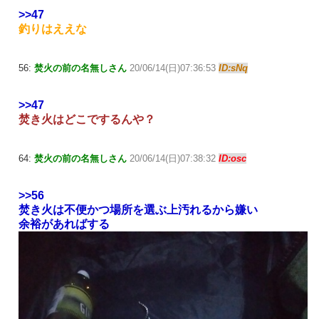
>>47
釣りはええな
56:
焚火の前の名無しさん
20/06/14(日)07:36:53
ID:sNq
>>47
焚き火はどこでするんや？
64:
焚火の前の名無しさん
20/06/14(日)07:38:32
ID:osc
>>56
焚き火は不便かつ場所を選ぶ上汚れるから嫌い
余裕があればする