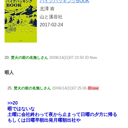
バイクパッキングBOOK
北澤 肯
山と溪谷社
2017-02-24
20:
焚火の前の名無しさん
20/06/14(日)07:23:50 ID:Now
暇人
25:
焚火の前の名無しさん
20/06/14(日)07:25:06
ID:osc
>>20
暇ではないな
土曜に会社終わって夜から止まって日曜の夕方に帰る
もしくは日曜早朝出発月曜朝出社や