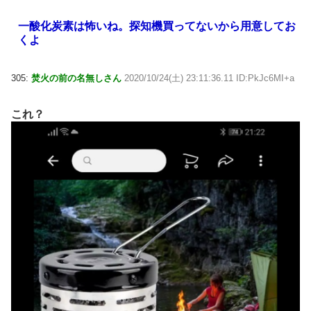
一酸化炭素は怖いね。探知機買ってないから用意してお
くよ
305:
焚火の前の名無しさん
2020/10/24(土) 23:11:36.11 ID:PkJc6MI+a
これ？