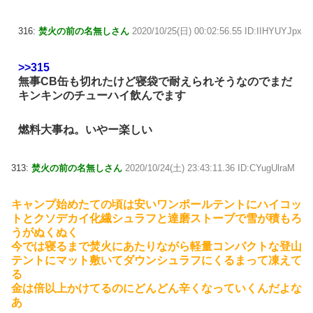
316:
焚火の前の名無しさん
2020/10/25(日) 00:02:56.55 ID:IIHYUYJpx
>>315
無事CB缶も切れたけど寝袋で耐えられそうなのでまだ
キンキンのチューハイ飲んでます
燃料大事ね。いやー楽しい
313:
焚火の前の名無しさん
2020/10/24(土) 23:43:11.36 ID:CYugUlraM
キャンプ始めたての頃は安いワンポールテントにハイコッ
トとクソデカイ化繊シュラフと達磨ストーブで雪が積もろ
うがぬくぬく
今では寝るまで焚火にあたりながら軽量コンパクトな登山
テントにマット敷いてダウンシュラフにくるまって凍えて
る
金は倍以上かけてるのにどんどん辛くなっていくんだよな
あ