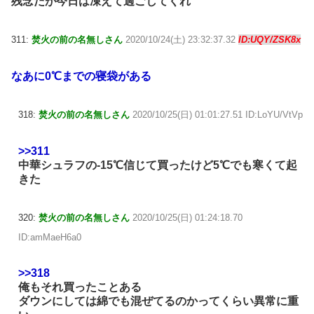
残念だが今日は凍えて過ごしてくれ
311:
焚火の前の名無しさん
2020/10/24(土) 23:32:37.32
ID:UQY/ZSK8x
なあに0℃までの寝袋がある
318:
焚火の前の名無しさん
2020/10/25(日) 01:01:27.51 ID:LoYU/VtVp
>>311
中華シュラフの-15℃信じて買ったけど5℃でも寒くて起
きた
320:
焚火の前の名無しさん
2020/10/25(日) 01:24:18.70
ID:amMaeH6a0
>>318
俺もそれ買ったことある
ダウンにしては綿でも混ぜてるのかってくらい異常に重