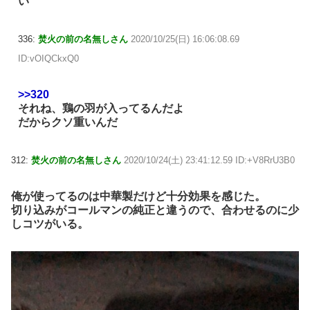
い
336:
焚火の前の名無しさん
2020/10/25(日) 16:06:08.69
ID:vOIQCkxQ0
>>320
それね、鶏の羽が入ってるんだよ
だからクソ重いんだ
312:
焚火の前の名無しさん
2020/10/24(土) 23:41:12.59 ID:+V8RrU3B0
俺が使ってるのは中華製だけど十分効果を感じた。
切り込みがコールマンの純正と違うので、合わせるのに少
しコツがいる。