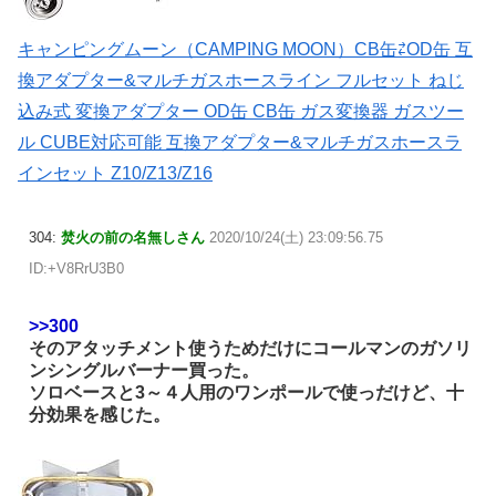
キャンピングムーン（CAMPING MOON）CB缶⇄OD缶 互
換アダプター&マルチガスホースライン フルセット ねじ
込み式 変換アダプター OD缶 CB缶 ガス変換器 ガスツー
ル CUBE対応可能 互換アダプター&マルチガスホースラ
インセット Z10/Z13/Z16
304:
焚火の前の名無しさん
2020/10/24(土) 23:09:56.75
ID:+V8RrU3B0
>>300
そのアタッチメント使うためだけにコールマンのガソリ
ンシングルバーナー買った。
ソロベースと3～４人用のワンポールで使っだけど、十
分効果を感じた。