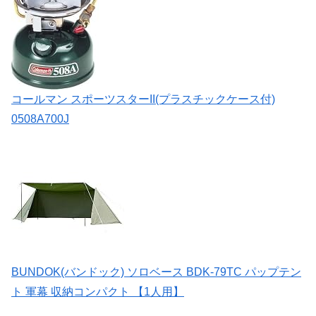
コールマン スポーツスターII(プラスチックケース付)
0508A700J
BUNDOK(バンドック) ソロベース BDK-79TC パップテン
ト 軍幕 収納コンパクト 【1人用】