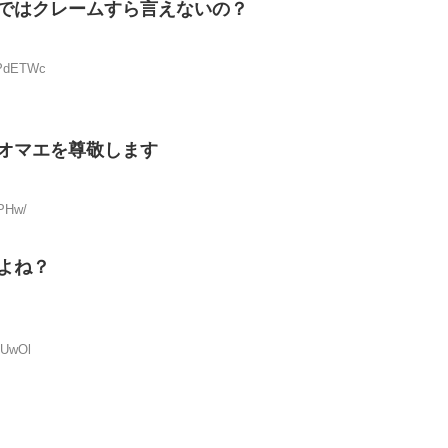
ではクレームすら言えないの？
OPdETWc
オマエを尊敬します
+PHw/
よね？
NUwOl