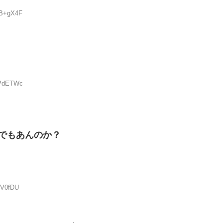
QB+gX4F
OPdETWc
でもあんのか？
BV0fDU