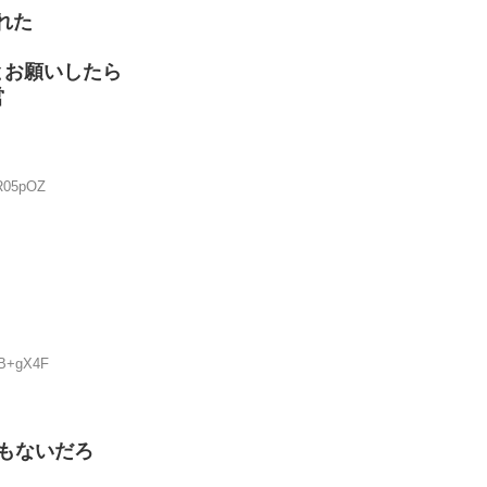
れた
とお願いしたら
営
VR05pOZ
QB+gX4F
もないだろ