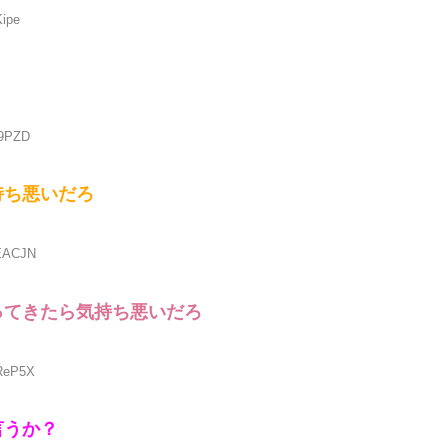
Kipe
b9PZD
持ち悪いだろ
DEACJN
ってきたら気持ち悪いだろ
HReP5X
言うか？