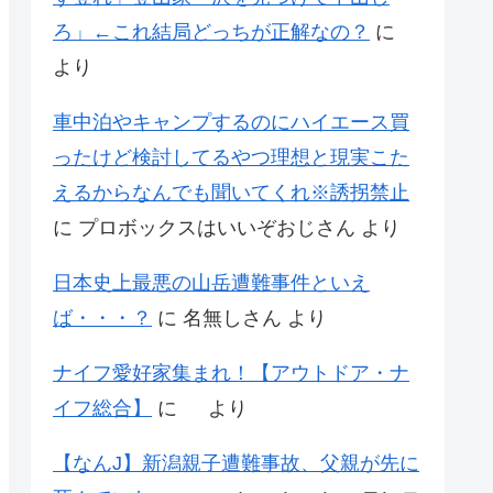
ろ」←これ結局どっちが正解なの？
に
より
車中泊やキャンプするのにハイエース買
ったけど検討してるやつ理想と現実こた
えるからなんでも聞いてくれ※誘拐禁止
に
プロボックスはいいぞおじさん
より
日本史上最悪の山岳遭難事件といえ
ば・・・？
に
名無しさん
より
ナイフ愛好家集まれ！【アウトドア・ナ
イフ総合】
に
より
【なんJ】新潟親子遭難事故、父親が先に