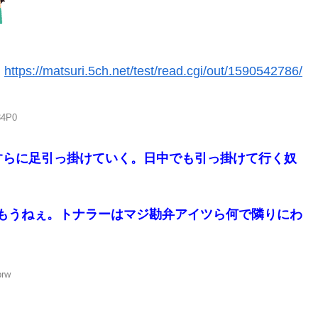
:
https://matsuri.5ch.net/test/read.cgi/out/1590542786/
34P0
すらに足引っ掛けていく。日中でも引っ掛けて行く奴
もうねぇ。トナラーはマジ勘弁アイツら何で隣りにわ
prw