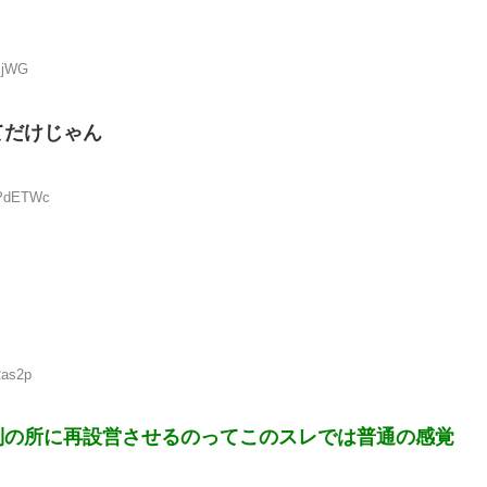
vXjWG
てだけじゃん
OPdETWc
Ras2p
別の所に再設営させるのってこのスレでは普通の感覚