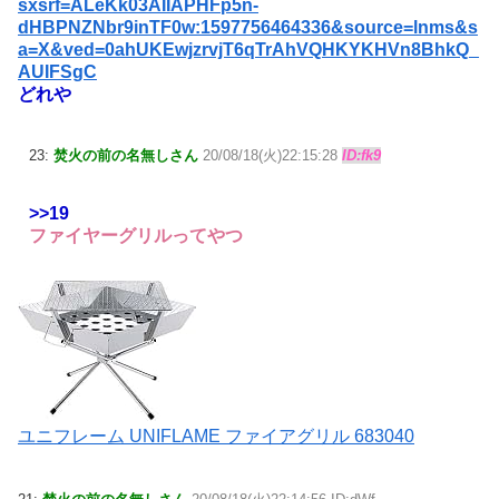
sxsrf=ALeKk03AIIAPHFp5n-
dHBPNZNbr9inTF0w:1597756464336&source=lnms&s
a=X&ved=0ahUKEwjzrvjT6qTrAhVQHKYKHVn8BhkQ_
AUIFSgC
どれや
23:
焚火の前の名無しさん
20/08/18(火)22:15:28
ID:fk9
>>19
ファイヤーグリルってやつ
ユニフレーム UNIFLAME ファイアグリル 683040