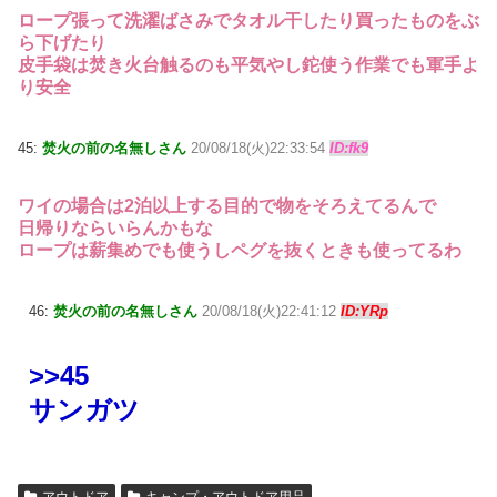
ロープ張って洗濯ばさみでタオル干したり買ったものをぶ
ら下げたり
皮手袋は焚き火台触るのも平気やし鉈使う作業でも軍手よ
り安全
45:
焚火の前の名無しさん
20/08/18(火)22:33:54
ID:fk9
ワイの場合は2泊以上する目的で物をそろえてるんで
日帰りならいらんかもな
ロープは薪集めでも使うしペグを抜くときも使ってるわ
46:
焚火の前の名無しさん
20/08/18(火)22:41:12
ID:YRp
>>45
サンガツ
アウトドア
キャンプ・アウトドア用品