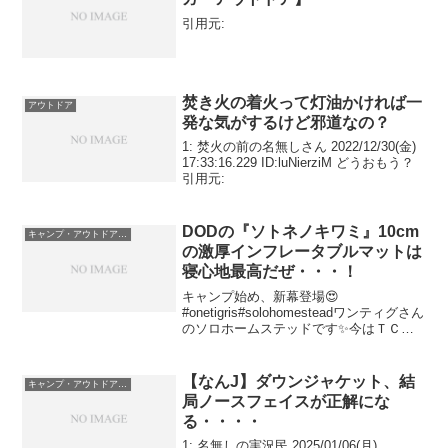
引用元:
焚き火の着火って灯油かければ一
アウトドア
発な気がするけど邪道なの？
1: 焚火の前の名無しさん 2022/12/30(金)
17:33:16.229 ID:luNierziM どうおもう？
引用元:
DODの『ソトネノキワミ』10cm
キャンプ・アウトドア用品
の激厚インフレータブルマットは
寝心地最高だぜ・・・！
キャンプ始め、新幕登場😍
#onetigris#solohomesteadワンティグさん
のソロホームステッドです✨今はＴＣ素
材が人気ですが、私は軽いポリ素材を購
入しました😊色も好き😍軍幕チックだけ
ど、中は240×240と広々✨今回はソトネノ
【なんJ】ダウンジャケット、結
キャンプ・アウトドア用品
キ...
局ノースフェイスが正解にな
る・・・・
1: 名無しの実況民 2025/01/06(月)