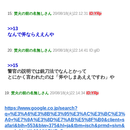
15:
焚火の前の名無しさん
20/08/18(火)22:12:31
ID:YRp
>>13
なんで斧ならええんや
20:
焚火の前の名無しさん
20/08/18(火)22:14:41 ID:glD
>>15
警官の説明では銃刀法でなんとかって
とにかく言われたのは「斧やしまあええですわ」や
19:
焚火の前の名無しさん
20/08/18(火)22:14:34
ID:YRp
https://www.google.co.jp/search?
q=%E3%A6%E3%8B%E3%95%E3%AC%E3%BC%E3%
A0+%E7%9A%E3%8D%E7%AB%E5%8F%B0&client=s
afari&bih=553&biw=375&hl=ja&tbm=isch&prmd=sivn&