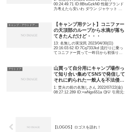
00:24:49.71 ID:8BtuGzkN0 性能ブランド
力考えたら安いわ ダウン ジャケット ビ
レイヤーパーカ ブラック LTHE NORTH
FACE(ザノースフェイス)
【キャンプ用テント】コニファー
キャンプ・アウトドア用品
の天頂部のループから水滴が落ち
てきたんだけど・・・
13: 名無しの実況民 2023/04/30(日)
20:16:03.62 ID:7Cq733Jkd 流行りに乗っ
てコニファー買って一昨日から初張り。
雨の中使ったら、天頂部のループ？から
水滴落ちてきた。 ループをフレームに巻
き付ければ大丈...
山買って自分用にキャンプ場作っ
アウトドア
て知り合い集めてSNSで発信して
それに釣られた一般人を不法侵入
で訴えたら勝てるの？
1: 焚火の前の名無しさん 2022/07/22(金)
08:27:12.289 ID:+wNgs651a 🧐💡 引用元:
【LOGOS】ロゴスを語れ！