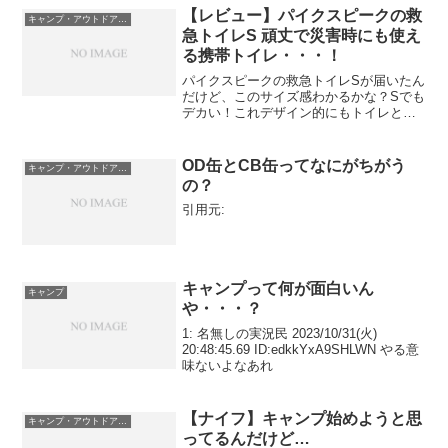
のキャンプ場には特有のルールがあっ
【レビュー】パイクスピークの救
キャンプ・アウトドア用品
て、どこでも自由に焚火がで...
急トイレS 頑丈で災害時にも使え
る携帯トイレ・・・！
パイクスピークの救急トイレSが届いたん
だけど、このサイズ感わかるかな？Sでも
デカい！これデザイン的にもトイレとし
て以外にもトランクカーゴの代わりに使
えるんぢゃね？🤔折り畳めるし♪何よりも
100kgの俺が座っても大丈夫だし！
OD缶とCB缶ってなにがちがう
キャンプ・アウトドア用品
#pykespea...
の？
引用元:
キャンプって何が面白いん
キャンプ
や・・・？
1: 名無しの実況民 2023/10/31(火)
20:48:45.69 ID:edkkYxA9SHLWN やる意
味ないよなあれ
【ナイフ】キャンプ始めようと思
キャンプ・アウトドア用品
ってるんだけど…