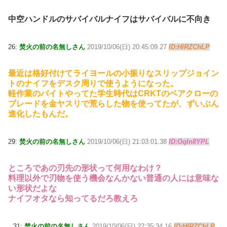
中空ハンドルのサバイバルナイフはサバイバルに不向き
26:
焚火の前の名無しさん
2019/10/06(日) 20:45:09.27
ID:HlRZChLP
最近は格好付けてライヨールの小振りなスリップジョイン
トのナイフをデスク周りで使うようになった。
軽作業のバイトやってた学生時代はCRKTのベアクローの
ブレードを金ヤスリで荒らした物を使ってたが、ずいぶん
進化したもんだ。
29:
焚火の前の名無しさん
2019/10/06(日) 21:03:01.38
ID:OqIn8YPL
ところであの刃先の形状って何用なわけ？
料理以外で刃物を使う機会なんかない普通の人には意味な
い形状だよな
ナイフオタなら知ってるだろ教えろ
31:
焚火の前の名無しさん
2019/10/06(日) 22:35:34.16
ID:HlRZChLP