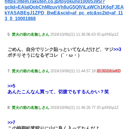
https://item.rakuten.co.jp/toyokuni/10005395/?
gclid=EAIaIQobChMIzuvVh8uG5QIViLaWCh1K6gFJEA
kYASABEgJ1ZPD_BwE&scid=af_pc_etc&sc2id=af_11
3_0_10001868
5:
焚火の前の名無しさん
2019/10/06(日) 11:36:06.63 ID:ipXNSp1Z
ごめん、自分でリンク貼っといてなんだけど、マジ
>>3
ポチりそうになるぞコレ（´・ω・）
7:
焚火の前の名無しさん
2019/10/06(日) 11:44:57.18
ID:3GGfcwKD
>>5
あんたこんなん買って、切腹でもするんかい？笑
8:
焚火の前の名無しさん
2019/10/06(日) 11:46:26.77 ID:ipXNSp1Z
>>7
この時期松茸狩りに山に良く入ってたんだよ