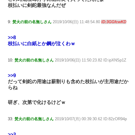
枝払いに剣鉈最強なんだぜ
9:
焚火の前の名無しさん
2019/10/06(日) 11:48:54.80
ID:3GGfcwKD
>>8
枝払いに白紙とか鋼が泣くわｗ
10:
焚火の前の名無しさん
2019/10/06(日) 11:50:23.82 ID:ipXNSp1Z
>>9
だって剣鉈の用途は薪割りも含めた枝払いが主用途だか
らね
研ぎ、次第で化けるけどｗ
33:
焚火の前の名無しさん
2019/10/07(月) 00:39:30.62 ID:82zOR94p
>>3