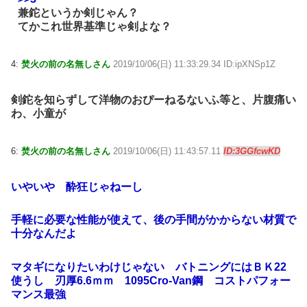
兼鉈というか剣じゃん？
てかこれ世界基準じゃ剣よな？
4:
焚火の前の名無しさん
2019/10/06(日) 11:33:29.34 ID:ipXNSp1Z
剣鉈を知らずして洋物のおぴーねるないふ等と、片腹痛い
わ、小童が
6:
焚火の前の名無しさん
2019/10/06(日) 11:43:57.11
ID:3GGfcwKD
いやいや 酔狂じゃねーし
手軽に必要な性能が使えて、後の手間がかからない材質で
十分なんだよ
マタギになりたいわけじゃない バトニングにはＢＫ22
使うし 刃厚6.6ｍｍ 1095Cro-Van鋼 コストパフォー
マンス最強