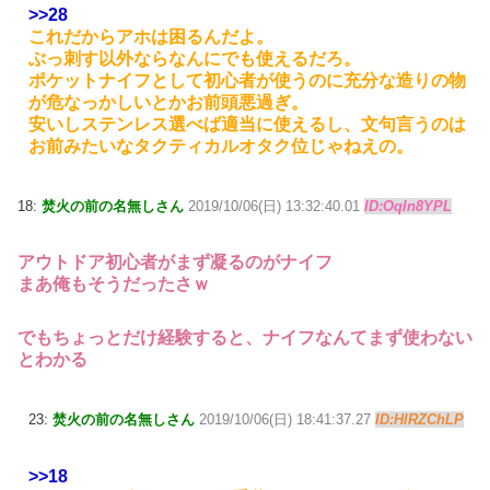
>>28
これだからアホは困るんだよ。
ぶっ刺す以外ならなんにでも使えるだろ。
ポケットナイフとして初心者が使うのに充分な造りの物
が危なっかしいとかお前頭悪過ぎ。
安いしステンレス選べば適当に使えるし、文句言うのは
お前みたいなタクティカルオタク位じゃねえの。
18:
焚火の前の名無しさん
2019/10/06(日) 13:32:40.01
ID:OqIn8YPL
アウトドア初心者がまず凝るのがナイフ
まあ俺もそうだったさｗ
でもちょっとだけ経験すると、ナイフなんてまず使わない
とわかる
23:
焚火の前の名無しさん
2019/10/06(日) 18:41:37.27
ID:HlRZChLP
>>18