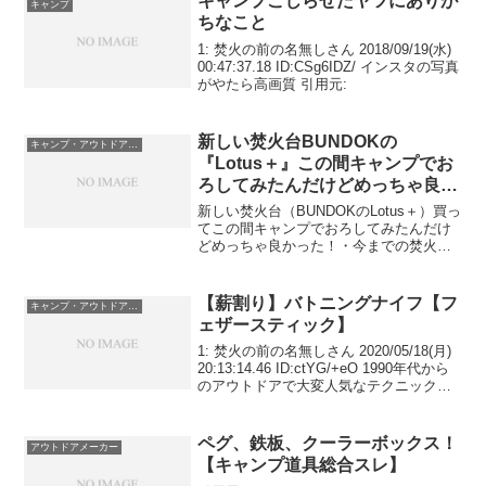
キャンプこじらせたヤツにありが
キャンプ
ちなこと
1: 焚火の前の名無しさん 2018/09/19(水)
00:47:37.18 ID:CSg6IDZ/ インスタの写真
がやたら高画質 引用元:
新しい焚火台BUNDOKの
キャンプ・アウトドア用品
『Lotus＋』この間キャンプでお
ろしてみたんだけどめっちゃ良か
った・・・！
新しい焚火台（BUNDOKのLotus＋）買っ
てこの間キャンプでおろしてみたんだけ
どめっちゃ良かった！・今までの焚火台
（キャプテンスタッグのV型スマートグリ
ル）と比べて軽い＆火床が広い・火床に
スリットがないので灰が落ちない・安定
【薪割り】バトニングナイフ【フ
キャンプ・アウトドア用品
して持ち上げ...
ェザースティック】
1: 焚火の前の名無しさん 2020/05/18(月)
20:13:14.46 ID:ctYG/+eO 1990年代から
のアウトドアで大変人気なテクニックで
ある 木材にナイフを当て叩き割るバトニ
ング、 木材を削るフェザースティックに
特化した...
ペグ、鉄板、クーラーボックス！
アウトドアメーカー
【キャンプ道具総合スレ】