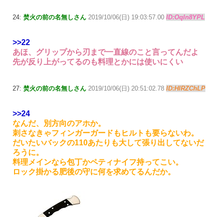
24:
焚火の前の名無しさん
2019/10/06(日) 19:03:57.00
ID:OqIn8YPL
>>22
あほ、グリップから刃まで一直線のこと言ってんだよ
先が反り上がってるのも料理とかには使いにくい
27:
焚火の前の名無しさん
2019/10/06(日) 20:51:02.78
ID:HlRZChLP
>>24
なんだ、別方向のアホか。
刺さなきゃフィンガーガードもヒルトも要らないわ。
だいたいバックの110あたりも大して張り出してないだ
ろうに。
料理メインなら包丁かペティナイフ持ってこい。
ロック掛かる肥後の守に何を求めてるんだか。