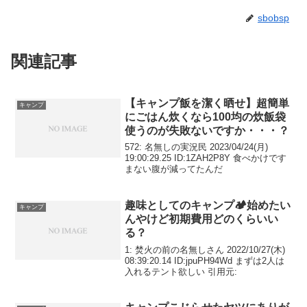
sbobsp
関連記事
【キャンプ飯を潔く晒せ】超簡単
キャンプ
にごはん炊くなら100均の炊飯袋
使うのが失敗ないですか・・・？
572: 名無しの実況民 2023/04/24(月)
19:00:29.25 ID:1ZAH2P8Y 食べかけです
まない腹が減ってたんだ
趣味としてのキャンプ🏕始めたい
キャンプ
んやけど初期費用どのくらいい
る？
1: 焚火の前の名無しさん 2022/10/27(木)
08:39:20.14 ID:jpuPH94Wd まずは2人は
入れるテント欲しい 引用元: