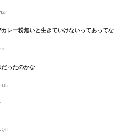
Pkqr
がカレー粉無いと生きていけないってあってな
sa
恵だったのかな
RRJb
ク
8vQH