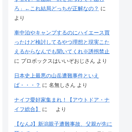
ろ」←これ結局どっちが正解なの？
に
より
車中泊やキャンプするのにハイエース買
ったけど検討してるやつ理想と現実こた
えるからなんでも聞いてくれ※誘拐禁止
に
プロボックスはいいぞおじさん
より
日本史上最悪の山岳遭難事件といえ
ば・・・？
に
名無しさん
より
ナイフ愛好家集まれ！【アウトドア・ナ
イフ総合】
に
より
【なんJ】新潟親子遭難事故、父親が先に