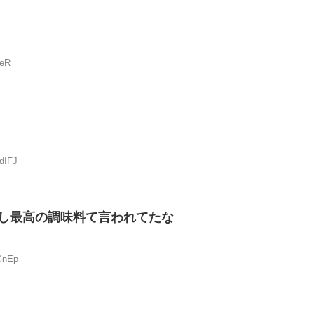
GeR
dIFJ
し最高の調味料て言われてたな
GnEp