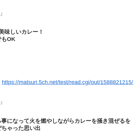
FJ
美味しいカレー！
もOK
:
https://matsuri.5ch.net/test/read.cgi/out/1588821215/
FJ
る事になって火を燃やしながらカレーを掻き混ぜるを
ぜちゃった思い出