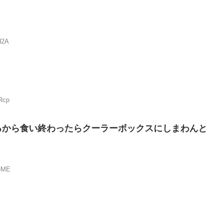
d2A
Rcp
るから食い終わったらクーラーボックスにしまわんと
feME