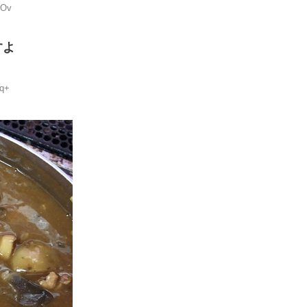
IOv
すよ
qq+