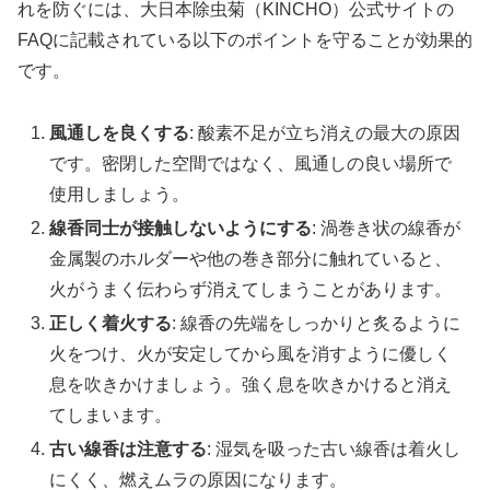
れを防ぐには、大日本除虫菊（KINCHO）公式サイトの
FAQに記載されている以下のポイントを守ることが効果的
です。
風通しを良くする
: 酸素不足が立ち消えの最大の原因
です。密閉した空間ではなく、風通しの良い場所で
使用しましょう。
線香同士が接触しないようにする
: 渦巻き状の線香が
金属製のホルダーや他の巻き部分に触れていると、
火がうまく伝わらず消えてしまうことがあります。
正しく着火する
: 線香の先端をしっかりと炙るように
火をつけ、火が安定してから風を消すように優しく
息を吹きかけましょう。強く息を吹きかけると消え
てしまいます。
古い線香は注意する
: 湿気を吸った古い線香は着火し
にくく、燃えムラの原因になります。