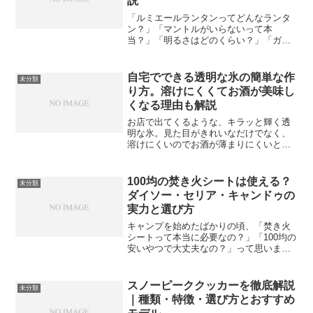
説
「ルミエールランタンってどんなランタ
ン？」「マントルがいらないって本
当？」「明るさはどのくらい？」「ガラ
スが割れそうで心配…」そんな疑問をお
持ちのあなたへ。この記事では、コール
マンのルミエールランタンについて、公
自宅でできる透明な氷の簡単な作
未分類
式情報をもとにした正確なスペ...
り方。溶けにくくてお酒が美味し
くなる理由も解説
お店で出てくるような、キラッと輝く透
明な氷。見た目がきれいなだけでなく、
溶けにくいのでお酒が薄まりにくいとい
うメリットもあります。「でも、自宅で
そんな氷を作るのは難しいんでしょ？」
そう思っていませんか？じつは、特別な
100均の焚き火シートは使える？
未分類
機械がなくても、ごく普通...
ダイソー・セリア・キャンドゥの
実力と選び方
キャンプを始めたばかりの頃、「焚き火
シートって本当に必要なの？」「100均の
安いやつで大丈夫なの？」って思います
よね。特に初心者だと、まずはなるべく
安く揃えたい気持ちもあって、100均の焚
き火シートが気になる方も多いはず。こ
スノーピーククッカーを徹底解説
未分類
の記事では、ダイ...
｜種類・特徴・選び方とおすすめ