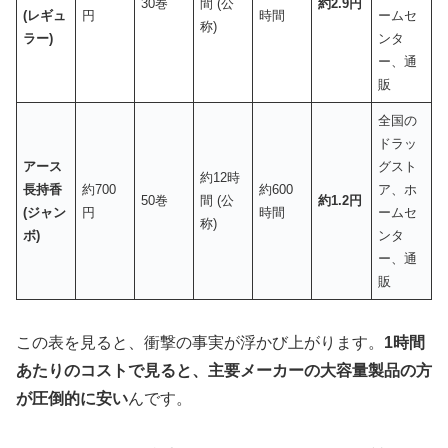
30巻
間 (公
約2.9円
(レギュ
円
時間
ームセ
称)
ラー)
ンタ
ー、通
販
全国の
ドラッ
アース
グスト
約12時
長持香
約700
約600
ア、ホ
50巻
間 (公
約1.2円
(ジャン
円
時間
ームセ
称)
ボ)
ンタ
ー、通
販
この表を見ると、衝撃の事実が浮かび上がります。
1時間
あたりのコストで見ると、主要メーカーの大容量製品の方
が圧倒的に安い
んです。