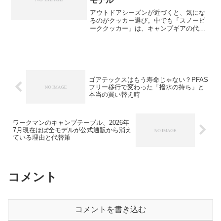
モデル
アウトドアシーズンが近づくと、気にな
るのがクッカー選び。中でも「スノーピ
ーククッカー」は、キャンプギアの代名
詞とも言える存在です。でも、チタンや
ステンレス、アルミにシリーズの違
い……種類が多くて「どれを選べばいい
のかわからない」という声もよ...
ゴアテックスはもう寿命じゃない？PFAS
フリー移行で変わった「撥水の持ち」と
本当の買い替え時
ワークマンのキャンプテーブル、2026年
7月現在ほぼ全モデルが公式通販から消え
ている理由と代替策
コメント
コメントを書き込む