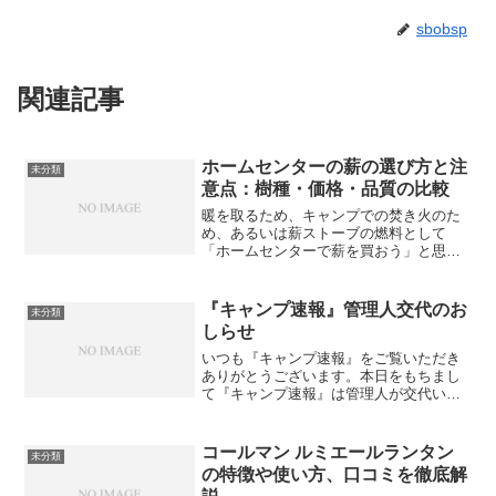
sbobsp
関連記事
ホームセンターの薪の選び方と注
未分類
意点：樹種・価格・品質の比較
暖を取るため、キャンプでの焚き火のた
め、あるいは薪ストーブの燃料として
「ホームセンターで薪を買おう」と思っ
たとき、たくさんの種類があって迷って
しまいますよね。値段もさまざま、広葉
樹とか針葉樹とか書いてあるけど、何が
『キャンプ速報』管理人交代のお
未分類
違うの？と感じる方も多いで...
しらせ
いつも『キャンプ速報』をご覧いただき
ありがとうございます。本日をもちまし
て『キャンプ速報』は管理人が交代いた
します。しばらくはまとめ方に至らない
点などあると思いますが、温かく見守っ
ていただけると幸いです。新管理人は釣
コールマン ルミエールランタン
未分類
り・きのこ狩りなどが趣味...
の特徴や使い方、口コミを徹底解