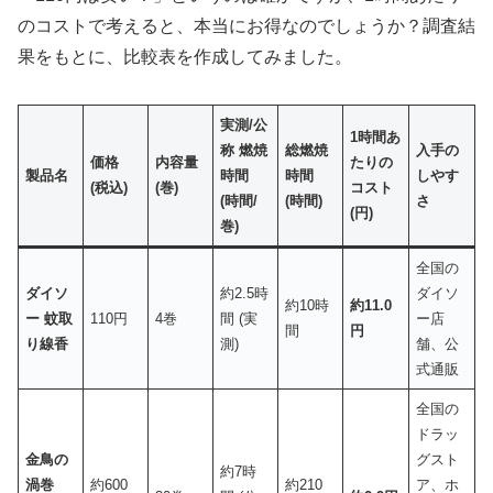
のコストで考えると、本当にお得なのでしょうか？調査結
果をもとに、比較表を作成してみました。
実測/公
1時間あ
称 燃焼
総燃焼
入手の
価格
内容量
たりの
製品名
時間
時間
しやす
(税込)
(巻)
コスト
(時間/
(時間)
さ
(円)
巻)
全国の
ダイソ
約2.5時
ダイソ
約10時
約11.0
ー 蚊取
110円
4巻
間 (実
ー店
間
円
り線香
測)
舗、公
式通販
全国の
ドラッ
金鳥の
グスト
約7時
渦巻
約600
約210
ア、ホ