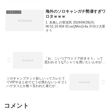
海外のソロキャンガチ勢凄すぎワ
ソロキャンプ
ロタｗｗｗ
1: 名無しの実況民 2024/04/29(月)
06:51:10.934 ID:usQMm2z4a 片付け大変
そう
「お、こいつアウトドア好きそう」って
思われそうなTシャツを買いたいんやが…
ソロキャンプテント欲しいってスレたて
てVIPやまとめでどうせ買わないシネゴミ
ハゲタコとか散々言われた者だが…
コメント