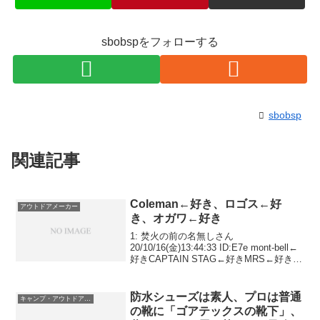
sbobspをフォローする
sbobsp
関連記事
Coleman←好き、ロゴス←好
アウトドアメーカー
き、オガワ←好き
1: 焚火の前の名無しさん
20/10/16(金)13:44:33 ID:E7e mont-bell←
好きCAPTAIN STAG←好きMRS←好き
SOTO←好きEPI←好き イワタニ←好き
DOD←好きnaturehike←嫌いsnow p...
防水シューズは素人、プロは普通
キャンプ・アウトドア用品
の靴に「ゴアテックスの靴下」、