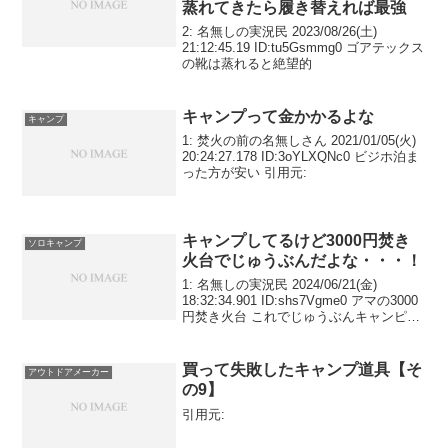
蒸れてきたら履き替えれば最強
2: 名無しの実況民 2023/08/26(土)
21:12:45.19 ID:tu5Gsmmg0 ゴアテックス
の靴は蒸れると絶望的
キャンプって金かかるよな
キャンプ
1: 焚火の前の名無しさん 2021/01/05(火)
20:24:27.178 ID:3oYLXQNc0 ビジホ泊ま
った方が安い 引用元:
キャンプしてるけど3000円焚き
ソロキャンプ
火台でじゅうぶんだよな・・・！
1: 名無しの実況民 2024/06/21(金)
18:32:34.901 ID:shs7Vgme0 アマの3000
円焚き火台 これでじゅうぶんキャンピン
グムーン（CAMPING MOON） A4型 ソ
ログリル 焚き火台 ソロ 焚火台 焚き...
買って失敗したキャンプ道具【そ
アウトドアメーカー
の9】
引用元: